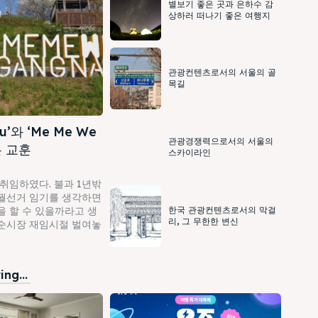
별보기 좋은 곳과 은하수 감
상하러 떠나기 좋은 여행지
관광컨텐츠로서의 서울의 골
목길
You’와 ‘Me Me We
관광경쟁력으로서의 서울의
는 교훈
스카이라인
임하였다. 불과 1년밖
궐선거 임기를 생각하면
한국 관광컨텐츠로서의 막걸
을 할 수 있을까라고 생
리, 그 무한한 변신
순시장 재임시절 벌여놓
ng...