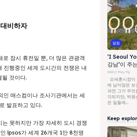
 대비하자
칼럼
’I Seoul 
로 잠시 휴전일 뿐, 더 많은 관광객
강남’이 주
해 진행중인 세계 도시간의 전쟁은 내
2021년 May 9일
열될 것이다.
오세훈시장이 취
에 남지않은 보
과연 그가 무엇
적인 매스컴이나 조사기관에서는 세
각되지만, 박원
은 일들에...
로 발표하고 있다.
Keep explori
지는 못하지만 가장 자세히 도시 경쟁
psos가 세계 26개국 1만 8천명