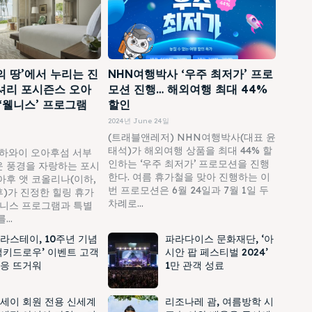
의 땅’에서 누리는 진
NHN여행박사 ‘우주 최저가’ 프로
셔리 포시즌스 오아
모션 진행… 해외여행 최대 44%
 ‘웰니스’ 프로그램
할인
2024년 June 24일
(트래블앤레저) NHN여행박사(대표 윤
태석)가 해외여행 상품을 최대 44% 할
하와이 오아후섬 서부
인하는 ‘우주 최저가’ 프로모션을 진행
 풍경을 자랑하는 포시
한다. 여름 휴가철을 맞아 진행하는 이
아후 앳 코올리나(이하,
번 프로모션은 6월 24일과 7월 1일 두
)가 진정한 힐링 휴가
차례로...
웰니스 프로그램과 특별
..
라스테이, 10주년 기념
파라다이스 문화재단, ‘아
럭키드로우’ 이벤트 고객
시안 팝 페스티벌 2024’
응 뜨거워
1만 관객 성료
세이 회원 전용 신세계
리조나레 괌, 여름방학 시