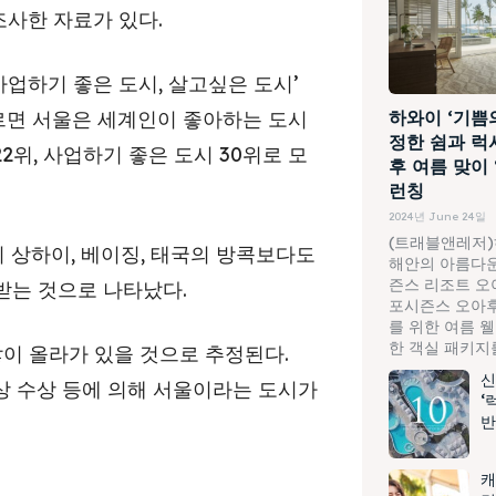
조사한 자료가 있다.
업하기 좋은 도시, 살고싶은 도시’
면 서울은 세계인이 좋아하는 도시
하와이 ‘기쁨
정한 쉼과 럭
22위, 사업하기 좋은 도시 30위로 모
후 여름 맞이
런칭
2024년 June 24일
(트래블앤레저)
의 상하이, 베이징, 태국의 방콕보다도
해안의 아름다운
즌스 리조트 오
받는 것으로 나타났다.
포시즌스 오아후
를 위한 여름 
한 객실 패키지를.
많이 올라가 있을 것으로 추정된다.
신
상 수상 등에 의해 서울이라는 도시가
‘
반
캐