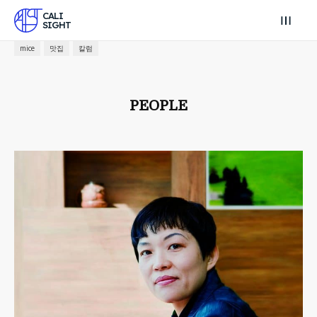
CALI
SIGHT
mice
맛집
칼럼
PEOPLE