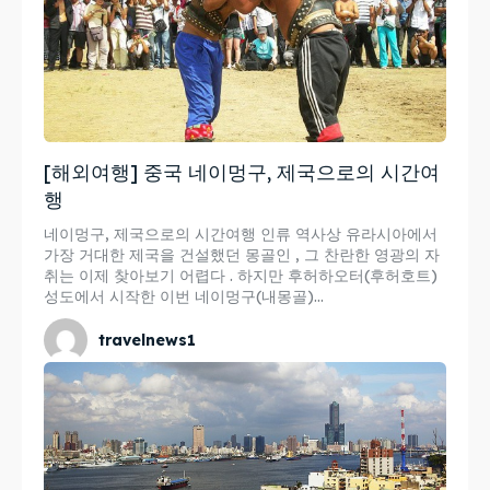
[해외여행] 중국 네이멍구, 제국으로의 시간여
행
네이멍구, 제국으로의 시간여행 인류 역사상 유라시아에서
가장 거대한 제국을 건설했던 몽골인 , 그 찬란한 영광의 자
취는 이제 찾아보기 어렵다 . 하지만 후허하오터(후허호트)
성도에서 시작한 이번 네이멍구(내몽골)...
travelnews1