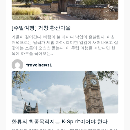
[주말여행] 거창 황산마을
가을이 깊어간다. 바람이 불 때마다 낙엽이 흩날린다. 아침
저녁으로는 날씨가 제법 차다. 희미한 입김이 새어나오고 살
갗에는 소름이 오스스 돋는다. 이 무렵 여행을 떠난다면 한
옥에 하루쯤 묵어보는...
travelnews1
한류의 최종목적지는 K-Spirit이어야 한다