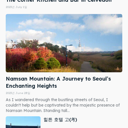
2023년 July 1일
Namsan Mountain: A Journey to Seoul’s
Enchanting Heights
2023년 June 28일
As I wandered through the bustling streets of Seoul, I
couldn't help but be captivated by the majestic presence of
Namsan Mountain. Standing tall...
힐튼 호텔 고(考)