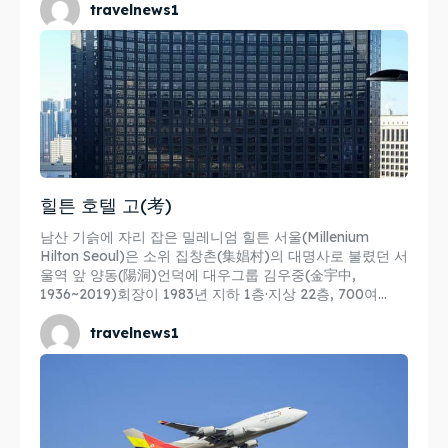
travelnews1
힐튼 호텔 고(考)
남산 기슭에 자리 잡은 밀레니엄 힐튼 서울(Millenium
Hilton Seoul)은 소위 집창촌(集娼村)의 대명사로 불렸던 서
울역 앞 양동(陽洞)언덕에 대우그룹 김우중(金宇中,
1936~2019)회장이 1983년 지하 1층·지상 22층, 700여...
travelnews1