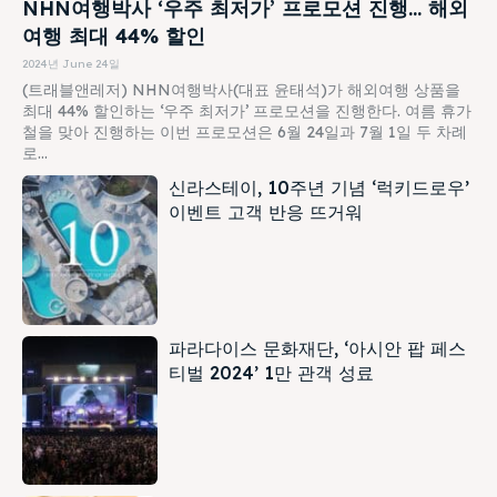
NHN여행박사 ‘우주 최저가’ 프로모션 진행… 해외
여행 최대 44% 할인
2024년 June 24일
(트래블앤레저) NHN여행박사(대표 윤태석)가 해외여행 상품을
최대 44% 할인하는 ‘우주 최저가’ 프로모션을 진행한다. 여름 휴가
철을 맞아 진행하는 이번 프로모션은 6월 24일과 7월 1일 두 차례
로...
신라스테이, 10주년 기념 ‘럭키드로우’
이벤트 고객 반응 뜨거워
파라다이스 문화재단, ‘아시안 팝 페스
티벌 2024’ 1만 관객 성료