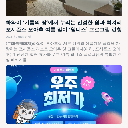
하와이 ‘기쁨의 땅’에서 누리는 진정한 쉼과 럭셔리
포시즌스 오아후 여름 맞이 ‘웰니스’ 프로그램 런칭
2024년 June 24일
(트래블앤레저)하와이 오아후섬 서부 해안의 아름다운 풍경을 자
랑하는 포시즌스 리조트 오아후 앳 코올리나(이하, 포시즌스 오아
후)가 진정한 힐링 휴가를 위한 여름 웰니스 프로그램과 특별한 객
실 패키지를...