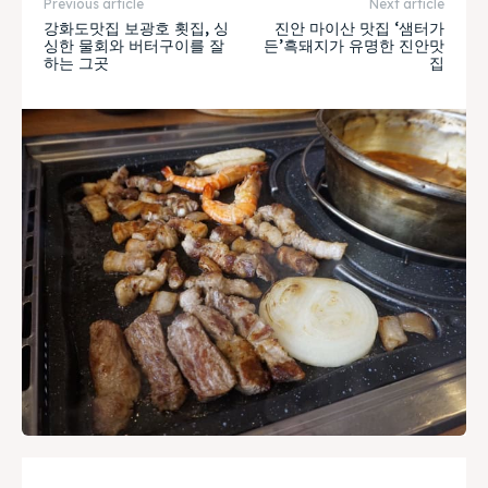
Previous article
Next article
강화도맛집 보광호 횟집, 싱
진안 마이산 맛집 ‘샘터가
싱한 물회와 버터구이를 잘
든’흑돼지가 유명한 진안맛
하는 그곳
집