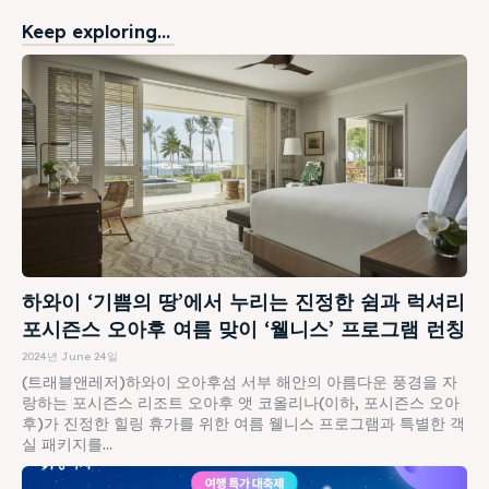
Keep exploring...
하와이 ‘기쁨의 땅’에서 누리는 진정한 쉼과 럭셔리
포시즌스 오아후 여름 맞이 ‘웰니스’ 프로그램 런칭
2024년 June 24일
(트래블앤레저)하와이 오아후섬 서부 해안의 아름다운 풍경을 자
랑하는 포시즌스 리조트 오아후 앳 코올리나(이하, 포시즌스 오아
후)가 진정한 힐링 휴가를 위한 여름 웰니스 프로그램과 특별한 객
실 패키지를...