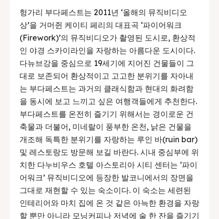
헝가리 부다페스트는 2011년 ‘올해의 뮤직비디오
상’을 거머쥔 케이티 페리의 대표곡 ‘파이어워크
(Firework)’의 뮤직비디오가 촬영된 도시로, 환상적
인 야경 스카이라인을 자랑하는 아름다운 도시이다.
다뉴브강을 중심으로 19세기에 지어진 건물들이 그
대로 보존되어 환상적이고 고고한 분위기를 자아내
는 부다페스트는 과거의 클래식함과 현대의 화려함
을 동시에 보고 느끼고 싶은 여행객들에게 추천한다.
부다페스트를 온전히 즐기기 위해서는 경이로운 건
축물과 더불어, 미네랄이 풍부한 온천, 낡은 건물을
개조해 독특한 분위기를 자랑하는 루인 바(ruin bar)
및 레스토랑도 방문해 보길 바란다. 시내 중심부에 위
치한 다누비우스 호텔 아스토리아 시티 센터는 ‘파이
어워크’ 뮤직비디오에 등장한 발코니에서의 장면을
그대로 재현할 수 있는 숙소이다. 이 숙소는 세련된
인테리어와 마치 집에 온 것 같은 아늑한 환경을 자랑
할 뿐만 아니라 모닝커피나 저녁에 술 한 잔을 즐기기