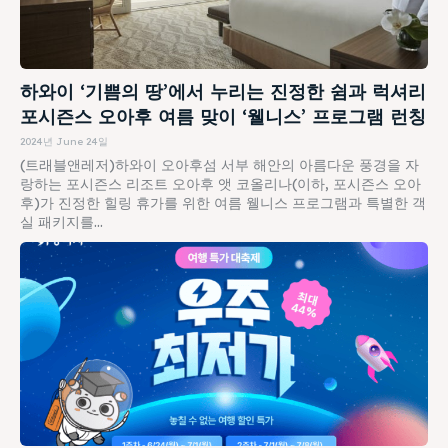
하와이 ‘기쁨의 땅’에서 누리는 진정한 쉼과 럭셔리
포시즌스 오아후 여름 맞이 ‘웰니스’ 프로그램 런칭
2024년 June 24일
(트래블앤레저)하와이 오아후섬 서부 해안의 아름다운 풍경을 자
랑하는 포시즌스 리조트 오아후 앳 코올리나(이하, 포시즌스 오아
후)가 진정한 힐링 휴가를 위한 여름 웰니스 프로그램과 특별한 객
실 패키지를...