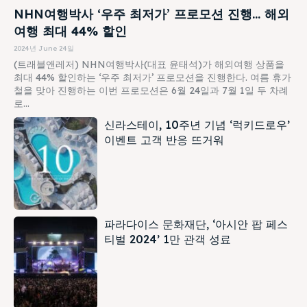
NHN여행박사 ‘우주 최저가’ 프로모션 진행… 해외
여행 최대 44% 할인
2024년 June 24일
(트래블앤레저) NHN여행박사(대표 윤태석)가 해외여행 상품을
최대 44% 할인하는 ‘우주 최저가’ 프로모션을 진행한다. 여름 휴가
철을 맞아 진행하는 이번 프로모션은 6월 24일과 7월 1일 두 차례
로...
신라스테이, 10주년 기념 ‘럭키드로우’
이벤트 고객 반응 뜨거워
파라다이스 문화재단, ‘아시안 팝 페스
티벌 2024’ 1만 관객 성료