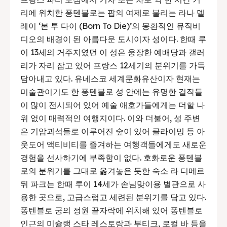
리에 위치한 퐁텐블로는 팝의 여제로 불리는 라나 델
레이 ‘본 투 다이 (Born To Die)’의 몽환적인 뮤직비
디오의 배경이 된 아름다운 도시이자 성이다. 한때 루
이 13세의 거주지였던 이 성은 웅장한 예배당과 갤러
리가 자리 잡고 있어 프랑스 12세기의 분위기를 가득
담아내고 있다. 유네스코 세계문화유산이자 현재는
미술관이기도 한 퐁텐블로 성 안에는 유명한 걸작들
이 많이 전시되어 있어 예술 애호가들에게는 더할 나
위 없이 매력적인 여행지이다. 이와 더불어, 성 주변
은 기암괴석들로 이루어진 숲이 있어 클라이밍 등 아
웃도어 액티비티를 즐겨하는 여행객들에게도 새로운
경험을 선사하기에 부족함이 없다. 호화로운 퐁텐블
로의 분위기를 그대로 옮겨놓은 듯한 숙소 라 디메르
뒤 파크는 한때 루이 14세가 손님맞이용 별관으로 사
용한 곳으로, 고급스럽고 세련된 분위기를 담고 있다.
퐁텐블로 궁의 정원 끝자락에 위치해 있어 퐁텐블로
인근의 미슐랭 스타 레스토랑과 부티크, 로컬 바 등을