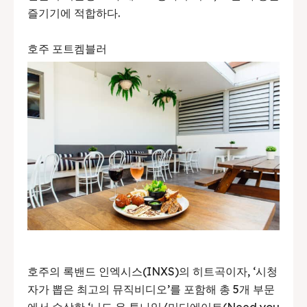
즐기기에 적합하다.
호주 포트켐블러
호주의 록밴드 인엑시스(INXS)의 히트곡이자, ‘시청
자가 뽑은 최고의 뮤직비디오’를 포함해 총 5개 부문
에서 수상한 ‘니드 유 투나잇/미디에이트(Need you