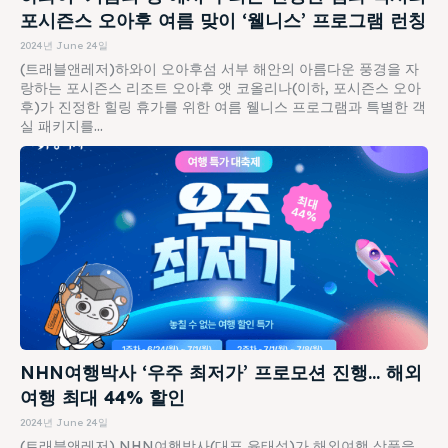
포시즌스 오아후 여름 맞이 ‘웰니스’ 프로그램 런칭
2024년 June 24일
(트래블앤레저)하와이 오아후섬 서부 해안의 아름다운 풍경을 자
랑하는 포시즌스 리조트 오아후 앳 코올리나(이하, 포시즌스 오아
후)가 진정한 힐링 휴가를 위한 여름 웰니스 프로그램과 특별한 객
실 패키지를...
NHN여행박사 ‘우주 최저가’ 프로모션 진행… 해외
여행 최대 44% 할인
2024년 June 24일
(트래블앤레저) NHN여행박사(대표 윤태석)가 해외여행 상품을