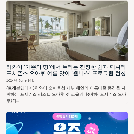
하와이 ‘기쁨의 땅’에서 누리는 진정한 쉼과 럭셔리
포시즌스 오아후 여름 맞이 ‘웰니스’ 프로그램 런칭
2024년 June 24일
(트래블앤레저)하와이 오아후섬 서부 해안의 아름다운 풍경을 자
랑하는 포시즌스 리조트 오아후 앳 코올리나(이하, 포시즌스 오아
후)가...