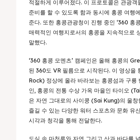
적절하게 이루어졌다
.
이 프로토콜은 관광객
준비를 할 수 있도록 함과 동시에 홍콩 여행
준다
.
또한 홍콩관광청이 진행 중인 ‘
360
홍콩
매력적인 여행지로서의 홍콩을 지속적으로 
말했다
.
‘
360
홍콩 모멘츠’ 캠페인은 올해 홍콩의
Gre
된
360
도
VR
필름으로 시작된다
.
이 영상을 
Rock)
정상에 올라 바라보는 홍콩섬과 구룡 
인
,
홍콩의 전통 수상 가옥 마을인 타이오
(Ta
은 자연 그대로의 사이쿵
(Sai Kung)
의 울창
즐길 수 있는 다양한 워터 스포츠와 문화 유산
시각과 청각을 통해 전달한다
.
도심 속 마천루와 자연 그리고 산과 바다를