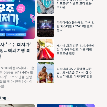
키드로우’ 이벤트 고객 반응
뜨거워
파라다이스 문화재단, ‘아시안
팝 페스티벌 2024’ 1만 관객
성료
사 ‘우주 최저가’
캐세이 회원 전용 신세계면세
행… 해외여행 최
점 아시아 마일즈 더블 적립
프로모션 진행
인
 NHN여행박사(대표 윤
리조나레 괌, 여름방학 시즌
 상품을 최대 44% 할
놀이와 배움을 동시에 할 수
있는 ‘차모로 아카데미’ 진행
최저가’ 프로모션을 진행
가철을 맞아 진행하는 이
...
ng...