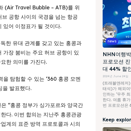
화
(Air Travel Bubble
–
ATB)
를 위
허브 공항 사이의 국경을 넘는 항공
 있어 이정표가 될 것이다
.
news
돈독한 유대 관계를 갖고 있는 홍콩과
 가장 붐비는 주요 허브 공항이 있
NHN여행박
프로모션 진
중요한 의미를 가진다
.
대 44% 할
2024년 June 24일
을 탐험할 수 있는 ‘
360
홍콩 모멘
(트래블앤레저)
런칭을 발표했다
.
태석)가 해외여행
인하는 ‘우주 
한다. 여름 휴
은 “홍콩 정부가 싱가포르와 양국간
번 프로모션은 6월
영한다
.
이번 합의는 지난주 홍콩관광
Keep explori
광업계의 표준 방역 프로토콜과 시의