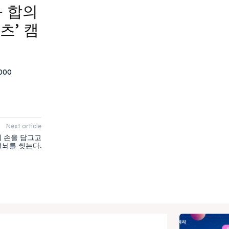
 합의
츠’ 캠
000
Next article
 손을 담그고
번뇌를 씻는다.