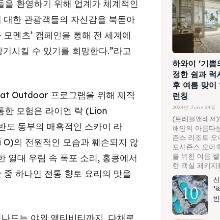
들을 환영하기 위해 업계가 체계적인
에 대한 관광객들의 자신감을 북돋아
 모멘츠’ 캠페인을 통해 전 세계에
상기시킬 수 있기를 희망한다
.
”라고
하와이 ‘기쁨
정한 쉼과 럭
후 여름 맞이
at Outdoor
프로그램을 위해 제작
런칭
2024년 June 24일
통한 모험은 라이언 락
(Lion
(트래블앤레저)
반도 동부의 매혹적인 스카이 라
해안의 아름다운
즌스 리조트 오
i O)
의 전원적인 모습과 훼손되지 않
포시즌스 오아후
를 위한 여름 
한 열대 우림 속 폭포 소리
,
홍콩에서
한 객실 패키지를.
 중 하나인 전통 향토 요리의 맛을
신
‘
반
 넘나드는 야외 액티비티까지
,
다채로