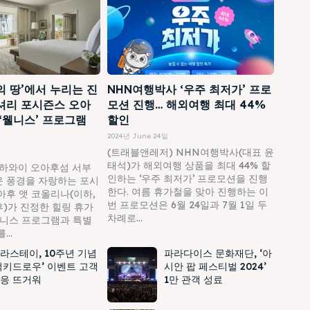
의 땅’에서 누리는 진
NHN여행박사 ‘우주 최저가’ 프로
셔리 포시즌스 오아
모션 진행… 해외여행 최대 44%
 ‘웰니스’ 프로그램
할인
2024년 June 24일
(트래블앤레저) NHN여행박사(대표 윤
태석)가 해외여행 상품을 최대 44% 할
하와이 오아후섬 서부
인하는 ‘우주 최저가’ 프로모션을 진행
 풍경을 자랑하는 포시
한다. 여름 휴가철을 맞아 진행하는 이
아후 앳 코올리나(이하,
번 프로모션은 6월 24일과 7월 1일 두
)가 진정한 힐링 휴가
차례로...
웰니스 프로그램과 특별
..
라스테이, 10주년 기념
파라다이스 문화재단, ‘아
럭키드로우’ 이벤트 고객
시안 팝 페스티벌 2024’
응 뜨거워
1만 관객 성료