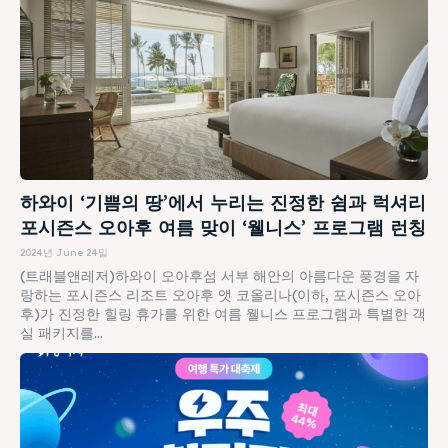
하와이 ‘기쁨의 땅’에서 누리는 진정한 쉼과 럭셔리
포시즌스 오아후 여름 맞이 ‘웰니스’ 프로그램 런칭
2024년 June 24일
(트래블앤레저)하와이 오아후섬 서부 해안의 아름다운 풍경을 자
랑하는 포시즌스 리조트 오아후 앳 코올리나(이하, 포시즌스 오아
후)가 진정한 힐링 휴가를 위한 여름 웰니스 프로그램과 특별한 객
실 패키지를...