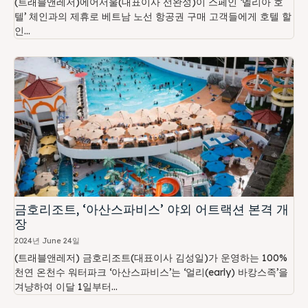
(트래블앤레저)에어서울(대표이사 선완성)이 스페인 ‘멜리아 호
텔’ 체인과의 제휴로 베트남 노선 항공권 구매 고객들에게 호텔 할
인...
금호리조트, ‘아산스파비스’ 야외 어트랙션 본격 개
장
2024년 June 24일
(트래블앤레저) 금호리조트(대표이사 김성일)가 운영하는 100%
천연 온천수 워터파크 ‘아산스파비스’는 ‘얼리(early) 바캉스족’을
겨냥하여 이달 1일부터...