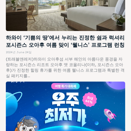
하와이 ‘기쁨의 땅’에서 누리는 진정한 쉼과 럭셔리
포시즌스 오아후 여름 맞이 ‘웰니스’ 프로그램 런칭
2024년 June 24일
(트래블앤레저)하와이 오아후섬 서부 해안의 아름다운 풍경을 자
랑하는 포시즌스 리조트 오아후 앳 코올리나(이하, 포시즌스 오아
후)가 진정한 힐링 휴가를 위한 여름 웰니스 프로그램과 특별한 객
실 패키지를...