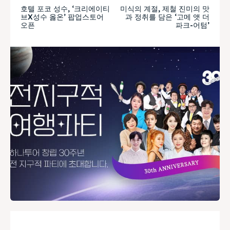
호텔 포코 성수, ‘크리에이티
미식의 계절, 제철 진미의 맛
브X성수 옳온’ 팝업스토어
과 정취를 담은 ‘고메 앳 더
오픈
파크-어텀’