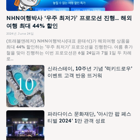
NHN여행박사 ‘우주 최저가’ 프로모션 진행… 해외
여행 최대 44% 할인
2024년 June 24일
(트래블앤레저) NHN여행박사(대표 윤태석)가 해외여행 상품을
최대 44% 할인하는 ‘우주 최저가’ 프로모션을 진행한다. 여름 휴가
철을 맞아 진행하는 이번 프로모션은 6월 24일과 7월 1일 두 차례
로...
신라스테이, 10주년 기념 ‘럭키드로우’
이벤트 고객 반응 뜨거워
파라다이스 문화재단, ‘아시안 팝 페스
티벌 2024’ 1만 관객 성료