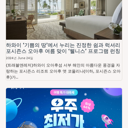
하와이 ‘기쁨의 땅’에서 누리는 진정한 쉼과 럭셔리
포시즌스 오아후 여름 맞이 ‘웰니스’ 프로그램 런칭
2024년 June 24일
(트래블앤레저)하와이 오아후섬 서부 해안의 아름다운 풍경을 자
랑하는 포시즌스 리조트 오아후 앳 코올리나(이하, 포시즌스 오아
후)가...