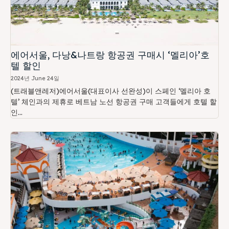
에어서울, 다낭&나트랑 항공권 구매시 ‘멜리아’호
텔 할인
2024년 June 24일
(트래블앤레저)에어서울(대표이사 선완성)이 스페인 ‘멜리아 호
텔’ 체인과의 제휴로 베트남 노선 항공권 구매 고객들에게 호텔 할
인...