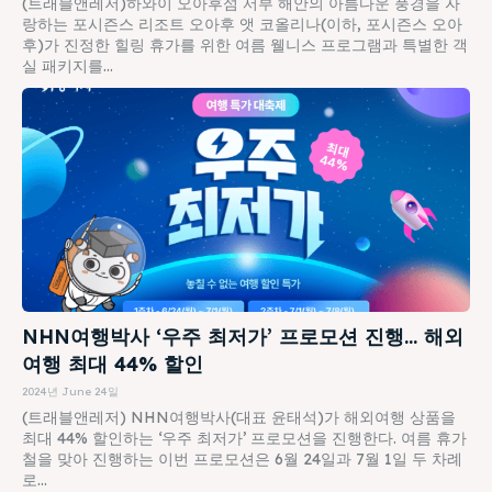
(트래블앤레저)하와이 오아후섬 서부 해안의 아름다운 풍경을 자
랑하는 포시즌스 리조트 오아후 앳 코올리나(이하, 포시즌스 오아
후)가 진정한 힐링 휴가를 위한 여름 웰니스 프로그램과 특별한 객
실 패키지를...
NHN여행박사 ‘우주 최저가’ 프로모션 진행… 해외
여행 최대 44% 할인
2024년 June 24일
(트래블앤레저) NHN여행박사(대표 윤태석)가 해외여행 상품을
최대 44% 할인하는 ‘우주 최저가’ 프로모션을 진행한다. 여름 휴가
철을 맞아 진행하는 이번 프로모션은 6월 24일과 7월 1일 두 차례
로...