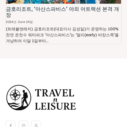
금호리조트, ‘아산스파비스’ 야외 어트랙션 본격 개
장
2024년 June 24일
(트래블앤레저) 금호리조트(대표이사 김성일)가 운영하는 100%
천연 온천수 워터파크 ‘아산스파비스’는 ‘얼리(early) 바캉스족’을
겨냥하여 이달 1일부터...