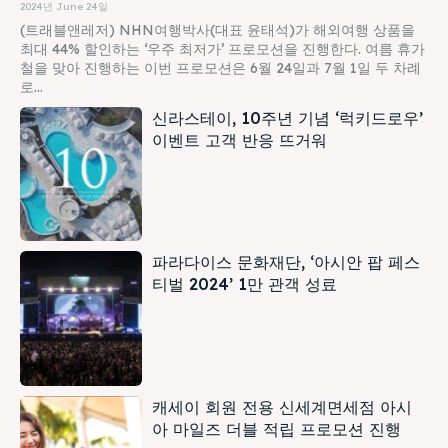
2024년 June 24일
(트래블앤레저) NHN여행박사(대표 윤태석)가 해외여행 상품을
최대 44% 할인하는 ‘우주 최저가’ 프로모션을 진행한다. 여름 휴가
철을 맞아 진행하는 이번 프로모션은 6월 24일과 7월 1일 두 차례
로...
신라스테이, 10주년 기념 ‘럭키드로우’
이벤트 고객 반응 뜨거워
파라다이스 문화재단, ‘아시안 팝 페스
티벌 2024’ 1만 관객 성료
캐세이 회원 전용 신세계면세점 아시
아 마일즈 더블 적립 프로모션 진행