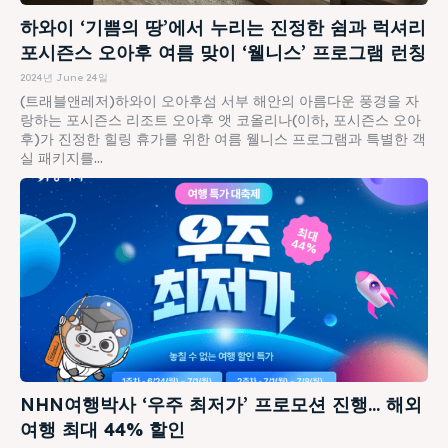
하와이 ‘기쁨의 땅’에서 누리는 진정한 쉼과 럭셔리
포시즌스 오아후 여름 맞이 ‘웰니스’ 프로그램 런칭
2024년 June 24일
(트래블앤레저)하와이 오아후섬 서부 해안의 아름다운 풍경을 자
랑하는 포시즌스 리조트 오아후 앳 코올리나(이하, 포시즌스 오아
후)가 진정한 힐링 휴가를 위한 여름 웰니스 프로그램과 특별한 객
실 패키지를...
NHN여행박사 ‘우주 최저가’ 프로모션 진행… 해외
여행 최대 44% 할인