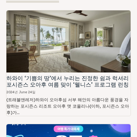
하와이 ‘기쁨의 땅’에서 누리는 진정한 쉼과 럭셔리
포시즌스 오아후 여름 맞이 ‘웰니스’ 프로그램 런칭
2024년 June 24일
(트래블앤레저)하와이 오아후섬 서부 해안의 아름다운 풍경을 자
랑하는 포시즌스 리조트 오아후 앳 코올리나(이하, 포시즌스 오아
후)가...