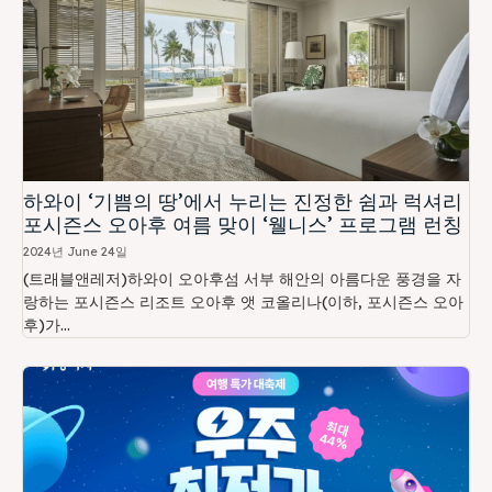
하와이 ‘기쁨의 땅’에서 누리는 진정한 쉼과 럭셔리
포시즌스 오아후 여름 맞이 ‘웰니스’ 프로그램 런칭
2024년 June 24일
(트래블앤레저)하와이 오아후섬 서부 해안의 아름다운 풍경을 자
랑하는 포시즌스 리조트 오아후 앳 코올리나(이하, 포시즌스 오아
후)가...