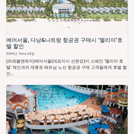
에어서울, 다낭&나트랑 항공권 구매시 ‘멜리아’호
텔 할인
2024년 June 24일
(트래블앤레저)에어서울(대표이사 선완성)이 스페인 ‘멜리아 호
텔’ 체인과의 제휴로 베트남 노선 항공권 구매 고객들에게 호텔 할
인...