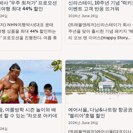
박사 ‘우주 최저가’ 프로모션
신라스테이, 10주년 기념 ‘럭키
여행 최대 44% 할인
이벤트 고객 반응 뜨거워
 24일
2024년 June 24일
저) NHN여행박사(대표 윤태
(트래블앤레저)신라스테이가 회사 설
여행 상품을 최대 44% 할인하는
주년을 맞아 출시한 기념 패키지 '
’ 프로모션을 진행한다. 여름 휴
리 오브 텐 이어스(Happy Story...
, 여름방학 시즌 놀이와 배
에어서울, 다낭&나트랑 항공권
 할 수 있는 ‘차모로 아카데
‘멜리아’호텔 할인
2024년 June 24일
 24일
(트래블앤레저)에어서울(대표이사 