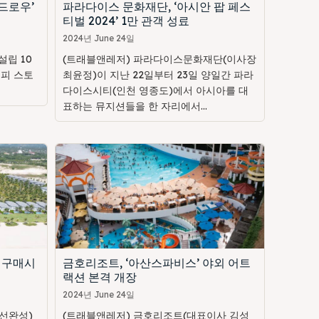
드로우’
파라다이스 문화재단, ‘아시안 팝 페스
티벌 2024’ 1만 관객 성료
2024년 June 24일
립 10
(트래블앤레저) 파라다이스문화재단(이사장
해피 스토
최윤정)이 지난 22일부터 23일 양일간 파라
다이스시티(인천 영종도)에서 아시아를 대
표하는 뮤지션들을 한 자리에서...
 구매시
금호리조트, ‘아산스파비스’ 야외 어트
랙션 본격 개장
2024년 June 24일
선완성)
(트래블앤레저) 금호리조트(대표이사 김성