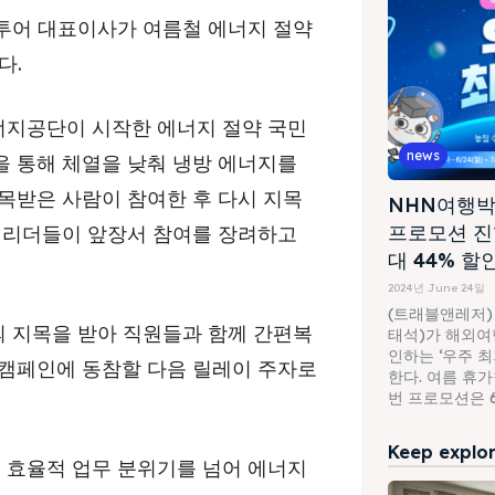
나투어 대표이사가 여름철 에너지 절약
다.
지공단이 시작한 에너지 절약 국민
news
을 통해 체열을 낮춰 냉방 에너지를
목받은 사람이 참여한 후 다시 지목
NHN여행박
프로모션 진
계 리더들이 앞장서 참여를 장려하고
대 44% 할
2024년 June 24일
(트래블앤레저)
 지목을 받아 직원들과 함께 간편복
태석)가 해외여행
인하는 ‘우주 
 캠페인에 동참할 다음 릴레이 주자로
한다. 여름 휴
번 프로모션은 6월
Keep explori
 효율적 업무 분위기를 넘어 에너지