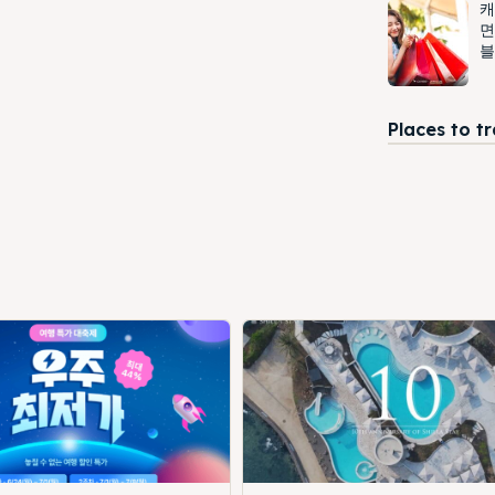
캐
면
블
Places to t