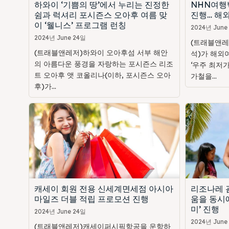
하와이 ‘기쁨의 땅’에서 누리는 진정한
NHN여행
쉼과 럭셔리 포시즌스 오아후 여름 맞
진행… 해외
이 ‘웰니스’ 프로그램 런칭
2024년 June
2024년 June 24일
(트래블앤레
(트래블앤레저)하와이 오아후섬 서부 해안
석)가 해외
의 아름다운 풍경을 자랑하는 포시즌스 리조
‘우주 최저가
트 오아후 앳 코올리나(이하, 포시즌스 오아
가철을...
후)가...
캐세이 회원 전용 신세계면세점 아시아
리조나레 괌
마일즈 더블 적립 프로모션 진행
움을 동시에
미’ 진행
2024년 June 24일
2024년 June
(트래블앤레저)캐세이퍼시픽항공을 운항하