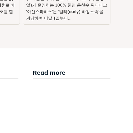
제휴로 베
일)가 운영하는 100% 천연 온천수 워터파크
호텔 할
‘아산스파비스’는 ‘얼리(early) 바캉스족’을
겨냥하여 이달 1일부터...
Read more