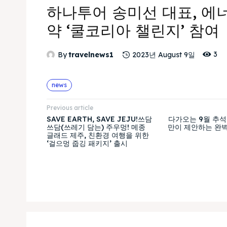
하나투어 송미선 대표, 에
약 ‘쿨코리아 챌린지’ 참여
3
By
travelnews1
2023년 August 9일
news
Previous article
SAVE EARTH, SAVE JEJU!쓰담
다가오는 9월 추석
쓰담(쓰레기 담는) 주우멍! 메종
만이 제안하는 완벽
글래드 제주, 친환경 여행을 위한
‘걸으멍 줍깅 패키지’ 출시