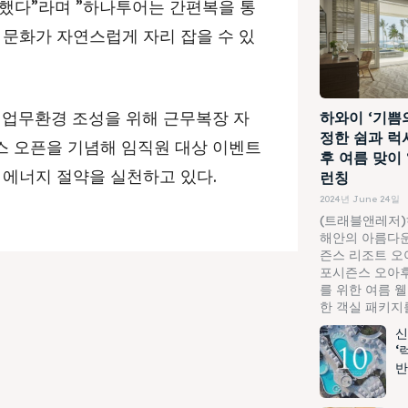
했다”라며 ”하나투어는 간편복을 통
 문화가 자연스럽게 자리 잡을 수 있
 업무환경 조성을 위해 근무복장 자
하와이 ‘기쁨
정한 쉼과 럭
스 오픈을 기념해 임직원 대상 이벤트
후 여름 맞이
 에너지 절약을 실천하고 있다.
런칭
2024년 June 24일
(트래블앤레저)
해안의 아름다운
즌스 리조트 오
포시즌스 오아후
를 위한 여름 
한 객실 패키지를.
신
‘
반