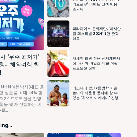
키드로우’ 이벤트 고객 반응
뜨거워
파라다이스 문화재단, ‘아시안
팝 페스티벌 2024’ 1만 관객
성료
사 ‘우주 최저가’
캐세이 회원 전용 신세계면세
행… 해외여행 최
점 아시아 마일즈 더블 적립
프로모션 진행
인
 NHN여행박사(대표 윤
리조나레 괌, 여름방학 시즌
 상품을 최대 44% 할
놀이와 배움을 동시에 할 수
있는 ‘차모로 아카데미’ 진행
최저가’ 프로모션을 진행
가철을 맞아 진행하는 이
...
ng...