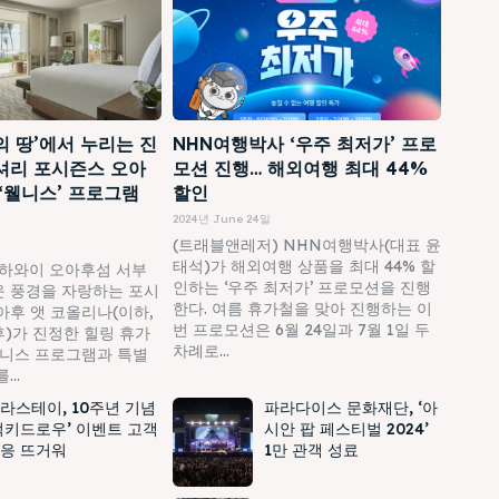
의 땅’에서 누리는 진
NHN여행박사 ‘우주 최저가’ 프로
셔리 포시즌스 오아
모션 진행… 해외여행 최대 44%
 ‘웰니스’ 프로그램
할인
2024년 June 24일
(트래블앤레저) NHN여행박사(대표 윤
태석)가 해외여행 상품을 최대 44% 할
하와이 오아후섬 서부
인하는 ‘우주 최저가’ 프로모션을 진행
 풍경을 자랑하는 포시
한다. 여름 휴가철을 맞아 진행하는 이
아후 앳 코올리나(이하,
번 프로모션은 6월 24일과 7월 1일 두
)가 진정한 힐링 휴가
차례로...
웰니스 프로그램과 특별
..
라스테이, 10주년 기념
파라다이스 문화재단, ‘아
럭키드로우’ 이벤트 고객
시안 팝 페스티벌 2024’
응 뜨거워
1만 관객 성료