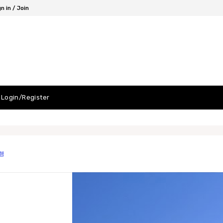
n in / Join
Login/Register
행