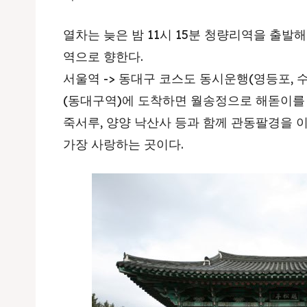
열차는 늦은 밤 11시 15분 청량리역을 출발해
역으로 향한다.
서울역 -> 동대구 코스도 동시운행(영등포, 수원
(동대구역)에 도착하면 월송정으로 해돋이를 
죽서루, 양양 낙산사 등과 함께 관동팔경을
가장 사랑하는 곳이다.