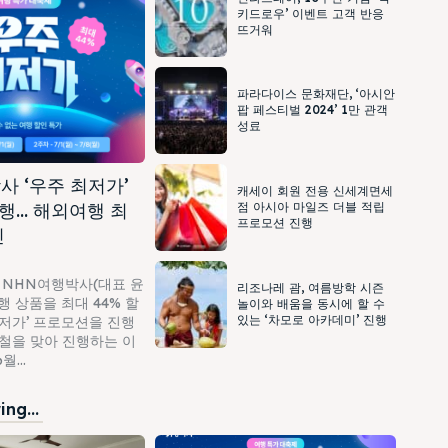
키드로우’ 이벤트 고객 반응
뜨거워
파라다이스 문화재단, ‘아시안
팝 페스티벌 2024’ 1만 관객
성료
사 ‘우주 최저가’
캐세이 회원 전용 신세계면세
행… 해외여행 최
점 아시아 마일즈 더블 적립
프로모션 진행
인
 NHN여행박사(대표 윤
리조나레 괌, 여름방학 시즌
 상품을 최대 44% 할
놀이와 배움을 동시에 할 수
있는 ‘차모로 아카데미’ 진행
최저가’ 프로모션을 진행
가철을 맞아 진행하는 이
...
ng...