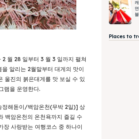
캐
면
블
Places to t
 월 28 일부터 3 월 3 일까지 펼쳐
 봄을 알리는 2월말부터 대게의 맛이
 울진의 붉은대게를 맛 보실 수 있
로그램을 운영한다.
송정해돋이/백암온천(무박 2일)] 상
와 백암온천의 온천욕까지 즐길 수
가장 사랑받는 여행코스 중 하나이