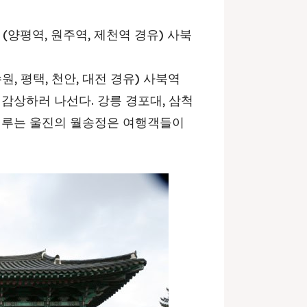
 (양평역, 원주역, 제천역 경유) 사북
, 평택, 천안, 대전 경유) 사북역
감상하러 나선다. 강릉 경포대, 삼척
 이루는 울진의 월송정은 여행객들이