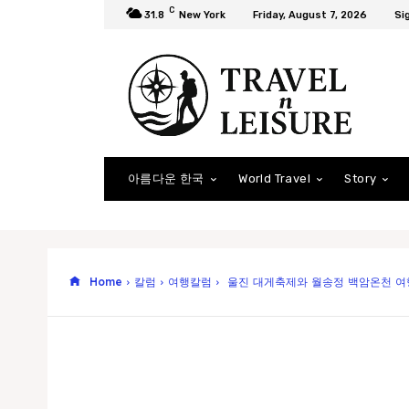
C
31.8
New York
Friday, August 7, 2026
Sig
아름다운 한국
World Travel
Story
Home
칼럼
여행칼럼
울진 대게축제와 월송정 백암온천 여