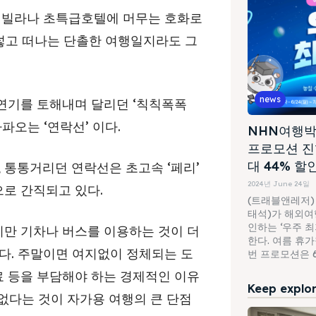
풀 빌라나 초특급호텔에 머무는 호화로
 넣고 떠나는 단촐한 여행일지라도 그
news
연기를 토해내며 달리던 ‘칙칙폭폭
파오는 ‘연락선’ 이다.
NHN여행박
프로모션 진
대 44% 할
, 통통거리던 연락선은 초고속 ‘페리’
2024년 June 24일
로 간직되고 있다.
(트래블앤레저)
태석)가 해외여행
인하는 ‘우주 
만 기차나 버스를 이용하는 것이 더
한다. 여름 휴
다. 주말이면 여지없이 정체되는 도
번 프로모션은 6월
 등을 부담해야 하는 경제적인 이유
Keep explori
 없다는 것이 자가용 여행의 큰 단점