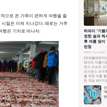
제적으로 온 가족이 편하게 여행을 즐
 시절은 이제 지나갔다. 때로는 거추
여행은 기차로 떠나자.
하와이 ‘기쁨
정한 쉼과 럭
후 여름 맞이
런칭
2024년 June 24일
(트래블앤레저)
해안의 아름다운
즌스 리조트 오
포시즌스 오아후
를 위한 여름 
한 객실 패키지를.
신
‘
반