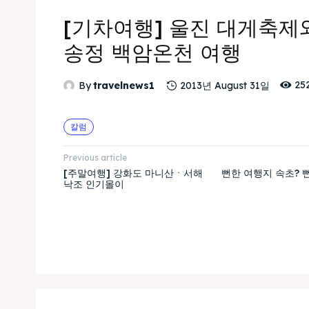
[기차여행] 울진 대게축제
송정 백암온천 여행
25
By
travelnews1
2013년 August 31일
칼럼
Previous article
[주말여행] 강화도 마니산ㆍ서해
뻔한 여행지 속초? 뻔뻔
낙조 인기몰이