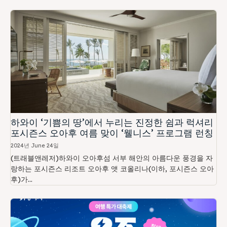
하와이 ‘기쁨의 땅’에서 누리는 진정한 쉼과 럭셔리
포시즌스 오아후 여름 맞이 ‘웰니스’ 프로그램 런칭
2024년 June 24일
(트래블앤레저)하와이 오아후섬 서부 해안의 아름다운 풍경을 자
랑하는 포시즌스 리조트 오아후 앳 코올리나(이하, 포시즌스 오아
후)가...