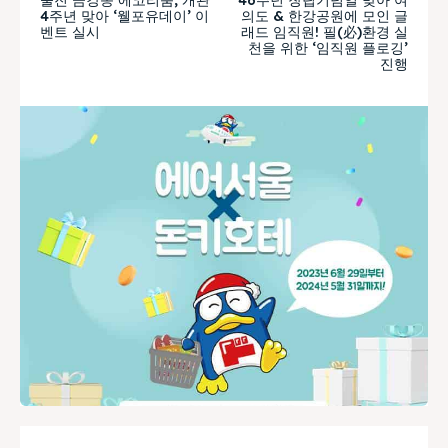
4주년 맞아 ‘웰포유데이’ 이
의도 & 한강공원에 모인 글
벤트 실시
래드 임직원! 필(必)환경 실
천을 위한 ‘임직원 플로깅’
진행