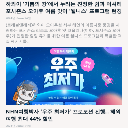
하와이 ‘기쁨의 땅’에서 누리는 진정한 쉼과 럭셔리
포시즌스 오아후 여름 맞이 ‘웰니스’ 프로그램 런칭
2024년 June 24일
(트래블앤레저)하와이 오아후섬 서부 해안의 아름다운 풍경을 자
랑하는 포시즌스 리조트 오아후 앳 코올리나(이하, 포시즌스 오아
후)가 진정한 힐링 휴가를 위한 여름 웰니스 프로그램과 특별한 객
실 패키지를...
NHN여행박사 ‘우주 최저가’ 프로모션 진행… 해외
여행 최대 44% 할인
2024년 June 24일