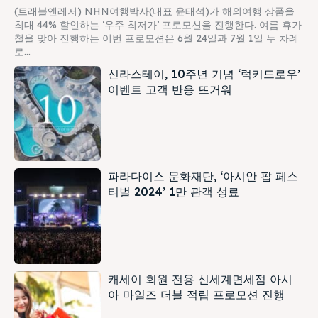
(트래블앤레저) NHN여행박사(대표 윤태석)가 해외여행 상품을
최대 44% 할인하는 ‘우주 최저가’ 프로모션을 진행한다. 여름 휴가
철을 맞아 진행하는 이번 프로모션은 6월 24일과 7월 1일 두 차례
로...
신라스테이, 10주년 기념 ‘럭키드로우’
이벤트 고객 반응 뜨거워
파라다이스 문화재단, ‘아시안 팝 페스
티벌 2024’ 1만 관객 성료
캐세이 회원 전용 신세계면세점 아시
아 마일즈 더블 적립 프로모션 진행