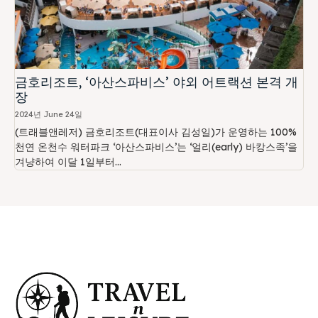
금호리조트, ‘아산스파비스’ 야외 어트랙션 본격 개
장
2024년 June 24일
(트래블앤레저) 금호리조트(대표이사 김성일)가 운영하는 100%
천연 온천수 워터파크 ‘아산스파비스’는 ‘얼리(early) 바캉스족’을
겨냥하여 이달 1일부터...