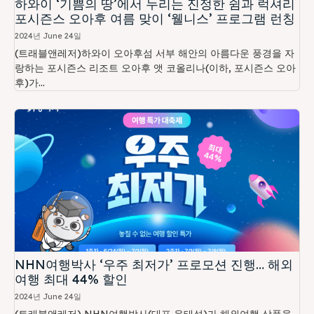
하와이 ‘기쁨의 땅’에서 누리는 진정한 쉼과 럭셔리
포시즌스 오아후 여름 맞이 ‘웰니스’ 프로그램 런칭
2024년 June 24일
(트래블앤레저)하와이 오아후섬 서부 해안의 아름다운 풍경을 자
랑하는 포시즌스 리조트 오아후 앳 코올리나(이하, 포시즌스 오아
후)가...
NHN여행박사 ‘우주 최저가’ 프로모션 진행… 해외
여행 최대 44% 할인
2024년 June 24일