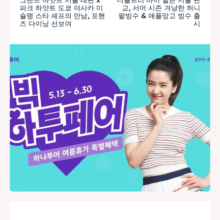
파크 하얏트 도쿄 야사카 미
교, 서머 시즌 겨냥한 허니
슐랭 스타 셰프의 만남, 포핸
팥빙수 & 애플망고 빙수 출
즈 다이닝 선보여
시