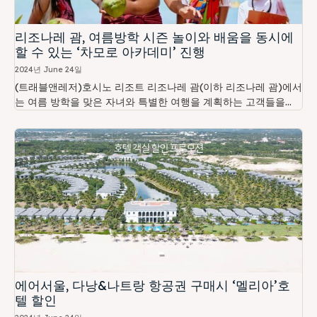
리조나레 괌, 여름방학 시즌 놀이와 배움을 동시에
할 수 있는 ‘차모로 아카데미’ 진행
2024년 June 24일
(트래블앤레저)호시노 리조트 리조나레 괌(이하 리조나레 괌)에서
는 여름 방학을 맞은 자녀와 특별한 여행을 계획하는 고객들을...
에어서울, 다낭&나트랑 항공권 구매시 ‘멜리아’호
텔 할인