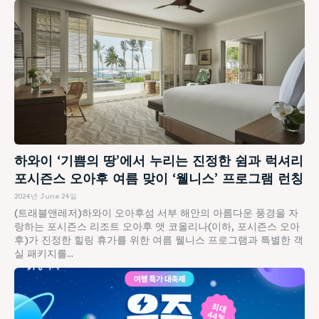
하와이 ‘기쁨의 땅’에서 누리는 진정한 쉼과 럭셔리
포시즌스 오아후 여름 맞이 ‘웰니스’ 프로그램 런칭
2024년 June 24일
(트래블앤레저)하와이 오아후섬 서부 해안의 아름다운 풍경을 자
랑하는 포시즌스 리조트 오아후 앳 코올리나(이하, 포시즌스 오아
후)가 진정한 힐링 휴가를 위한 여름 웰니스 프로그램과 특별한 객
실 패키지를...