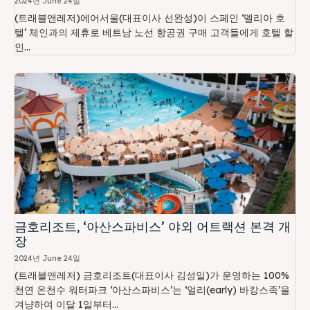
2024년 June 24일
(트래블앤레저)에어서울(대표이사 선완성)이 스페인 ‘멜리아 호
텔’ 체인과의 제휴로 베트남 노선 항공권 구매 고객들에게 호텔 할
인...
금호리조트, ‘아산스파비스’ 야외 어트랙션 본격 개
장
2024년 June 24일
(트래블앤레저) 금호리조트(대표이사 김성일)가 운영하는 100%
천연 온천수 워터파크 ‘아산스파비스’는 ‘얼리(early) 바캉스족’을
겨냥하여 이달 1일부터...