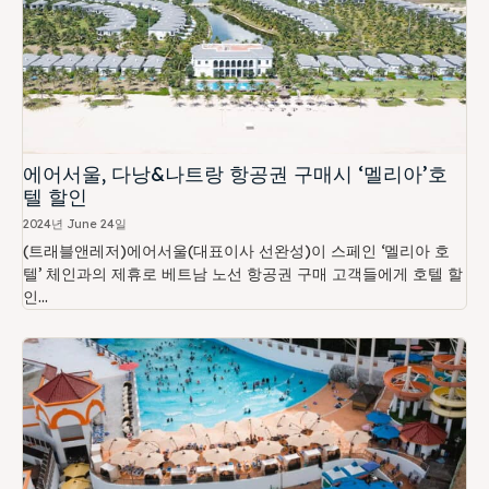
에어서울, 다낭&나트랑 항공권 구매시 ‘멜리아’호
텔 할인
2024년 June 24일
(트래블앤레저)에어서울(대표이사 선완성)이 스페인 ‘멜리아 호
텔’ 체인과의 제휴로 베트남 노선 항공권 구매 고객들에게 호텔 할
인...