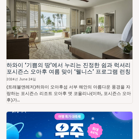
하와이 ‘기쁨의 땅’에서 누리는 진정한 쉼과 럭셔리
포시즌스 오아후 여름 맞이 ‘웰니스’ 프로그램 런칭
2024년 June 24일
(트래블앤레저)하와이 오아후섬 서부 해안의 아름다운 풍경을 자
랑하는 포시즌스 리조트 오아후 앳 코올리나(이하, 포시즌스 오아
후)가...