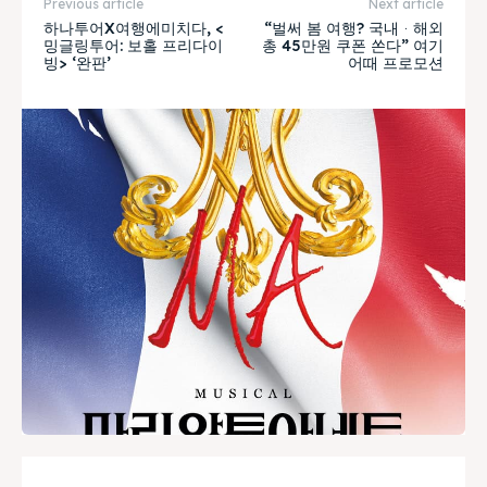
Previous article
Next article
하나투어X여행에미치다, <
“벌써 봄 여행? 국내ᆞ해외
밍글링투어: 보홀 프리다이
총 45만원 쿠폰 쏜다” 여기
빙> ‘완판’
어때 프로모션