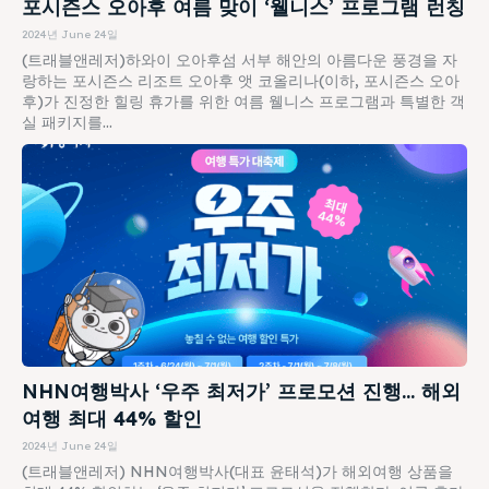
포시즌스 오아후 여름 맞이 ‘웰니스’ 프로그램 런칭
2024년 June 24일
(트래블앤레저)하와이 오아후섬 서부 해안의 아름다운 풍경을 자
랑하는 포시즌스 리조트 오아후 앳 코올리나(이하, 포시즌스 오아
후)가 진정한 힐링 휴가를 위한 여름 웰니스 프로그램과 특별한 객
실 패키지를...
NHN여행박사 ‘우주 최저가’ 프로모션 진행… 해외
여행 최대 44% 할인
2024년 June 24일
(트래블앤레저) NHN여행박사(대표 윤태석)가 해외여행 상품을