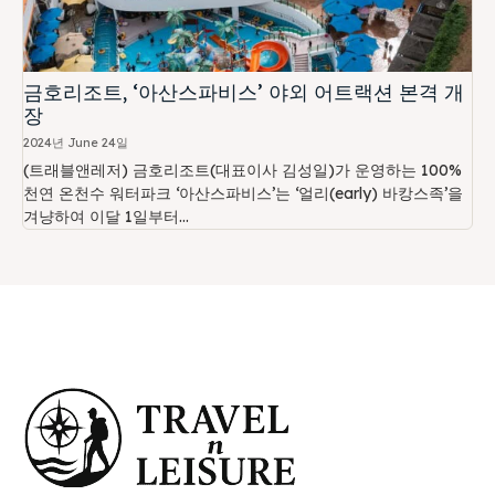
금호리조트, ‘아산스파비스’ 야외 어트랙션 본격 개
장
2024년 June 24일
(트래블앤레저) 금호리조트(대표이사 김성일)가 운영하는 100%
천연 온천수 워터파크 ‘아산스파비스’는 ‘얼리(early) 바캉스족’을
겨냥하여 이달 1일부터...