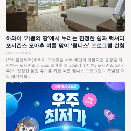
하와이 ‘기쁨의 땅’에서 누리는 진정한 쉼과 럭셔리
포시즌스 오아후 여름 맞이 ‘웰니스’ 프로그램 런칭
2024년 June 24일
(트래블앤레저)하와이 오아후섬 서부 해안의 아름다운 풍경을 자
랑하는 포시즌스 리조트 오아후 앳 코올리나(이하, 포시즌스 오아
후)가 진정한 힐링 휴가를 위한 여름 웰니스 프로그램과 특별한 객
실 패키지를...