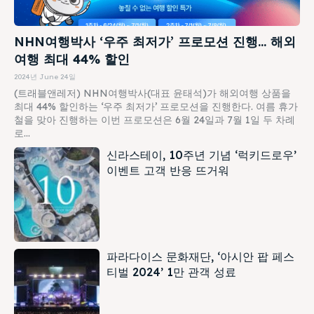
NHN여행박사 ‘우주 최저가’ 프로모션 진행… 해외
여행 최대 44% 할인
2024년 June 24일
(트래블앤레저) NHN여행박사(대표 윤태석)가 해외여행 상품을
최대 44% 할인하는 ‘우주 최저가’ 프로모션을 진행한다. 여름 휴가
철을 맞아 진행하는 이번 프로모션은 6월 24일과 7월 1일 두 차례
로...
신라스테이, 10주년 기념 ‘럭키드로우’
이벤트 고객 반응 뜨거워
파라다이스 문화재단, ‘아시안 팝 페스
티벌 2024’ 1만 관객 성료