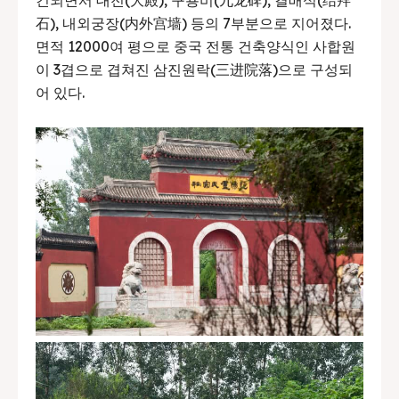
건되면서 대전(大殿), 구룡비(九龙碑), 결배석(结拜
石), 내외궁장(内外宫墙) 등의 7부분으로 지어졌다.
면적 12000여 평으로 중국 전통 건축양식인 사합원
이 3겹으로 겹쳐진 삼진원락(三进院落)으로 구성되
어 있다.