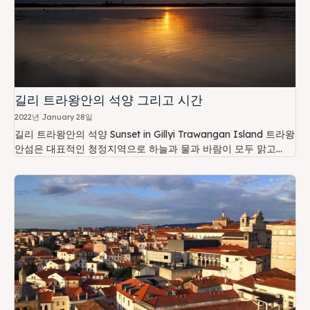
길리 트라왕안의 석양 그리고 시간
2022년 January 28일
길리 트라왕안의 석양 Sunset in Gillyi Trawangan Island 트라왕
안섬은 대표적인 청정지역으로 하늘과 물과 바람이 모두 맑고...