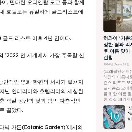
하이, 만다린 오리엔탈 도쿄 등과 함께
국내 호텔로는 유일하게 골드리스트에
 골드 리스트 이후 4년 만이다.
하와이 ‘기쁨
정한 쉼과 럭
후 여름 맞이
 ‘2022 전 세계에서 가장 주목할 신
런칭
2024년 June 24일
(트래블앤레저)
해안의 아름다운
낭만적인 영화 한편의 서사가 펼쳐지
즌스 리조트 오
포시즌스 오아후
 지닌 인테리어와 호텔리어의 세심한
를 위한 여름 
한 객실 패키지를.
춘 객실 공간과 낮과 밤의 다층적인
신
로 꼽았다.
‘
반
 가든(Eatanic Garden)’에서의