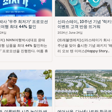
박사 ‘우주 최저가’ 프로모션
신라스테이, 10주년 기념 ‘럭키
여행 최대 44% 할인
이벤트 고객 반응 뜨거워
 24일
2024년 June 24일
저) NHN여행박사(대표 윤태
(트래블앤레저)신라스테이가 회사 설
여행 상품을 최대 44% 할인하는
주년을 맞아 출시한 기념 패키지 '
’ 프로모션을 진행한다. 여름 휴
리 오브 텐 이어스(Happy Story...
, 여름방학 시즌 놀이와 배
에어서울, 다낭&나트랑 항공권