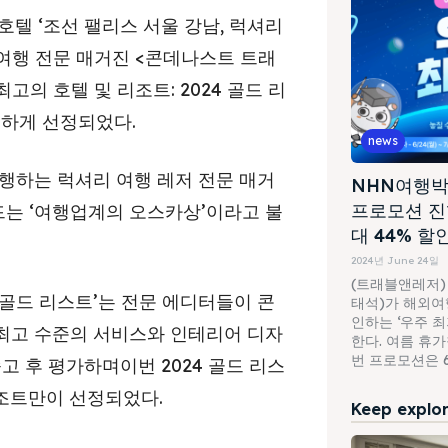
텔 ‘조선 팰리스 서울 강남, 럭셔리
 여행 전문 매거진 <콘데나스트 트래
계 최고의 호텔 및 리조트: 2024 골드 리
 유일하게 선정되었다.
news
행하는 럭셔리 여행 레저 전문 매거
NHN여행박
프로모션 진
는 ‘여행업계의 오스카상’이라고 불
대 44% 할
2024년 June 24일
(트래블앤레저)
‘골드 리스트’는 전문 에디터들이 콘
태석)가 해외여행
인하는 ‘우주 
최고 수준의 서비스와 인테리어 디자
한다. 여름 휴
번 프로모션은 6월
고 후 평가하며이번 2024 골드 리스
리조트만이 선정되었다.
Keep explori