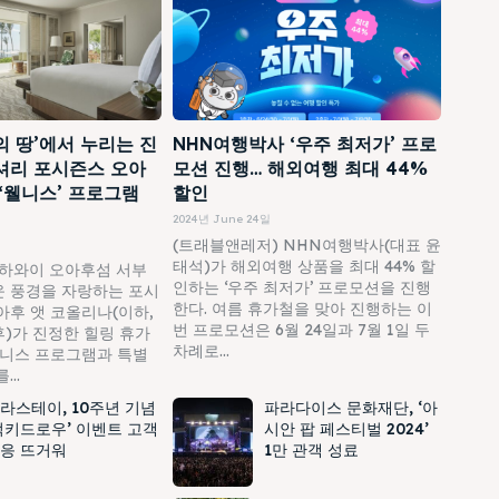
의 땅’에서 누리는 진
NHN여행박사 ‘우주 최저가’ 프로
셔리 포시즌스 오아
모션 진행… 해외여행 최대 44%
 ‘웰니스’ 프로그램
할인
2024년 June 24일
(트래블앤레저) NHN여행박사(대표 윤
태석)가 해외여행 상품을 최대 44% 할
하와이 오아후섬 서부
인하는 ‘우주 최저가’ 프로모션을 진행
 풍경을 자랑하는 포시
한다. 여름 휴가철을 맞아 진행하는 이
아후 앳 코올리나(이하,
번 프로모션은 6월 24일과 7월 1일 두
)가 진정한 힐링 휴가
차례로...
웰니스 프로그램과 특별
..
라스테이, 10주년 기념
파라다이스 문화재단, ‘아
럭키드로우’ 이벤트 고객
시안 팝 페스티벌 2024’
응 뜨거워
1만 관객 성료