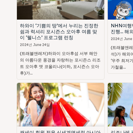
하와이 ‘기쁨의 땅’에서 누리는 진정한
NHN여행
쉼과 럭셔리 포시즌스 오아후 여름 맞
진행… 해외
이 ‘웰니스’ 프로그램 런칭
2024년 June
2024년 June 24일
(트래블앤레
(트래블앤레저)하와이 오아후섬 서부 해안
석)가 해외
의 아름다운 풍경을 자랑하는 포시즌스 리조
‘우주 최저가
트 오아후 앳 코올리나(이하, 포시즌스 오아
가철을...
후)가...
캐세이 회원 전용 신세계면세점 아시아
리조나레 괌