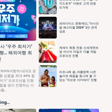
키드로우’ 이벤트 고객 반응
뜨거워
파라다이스 문화재단, ‘아시안
팝 페스티벌 2024’ 1만 관객
성료
사 ‘우주 최저가’
캐세이 회원 전용 신세계면세
행… 해외여행 최
점 아시아 마일즈 더블 적립
프로모션 진행
인
 NHN여행박사(대표 윤
리조나레 괌, 여름방학 시즌
 상품을 최대 44% 할
놀이와 배움을 동시에 할 수
있는 ‘차모로 아카데미’ 진행
최저가’ 프로모션을 진행
가철을 맞아 진행하는 이
...
ng...