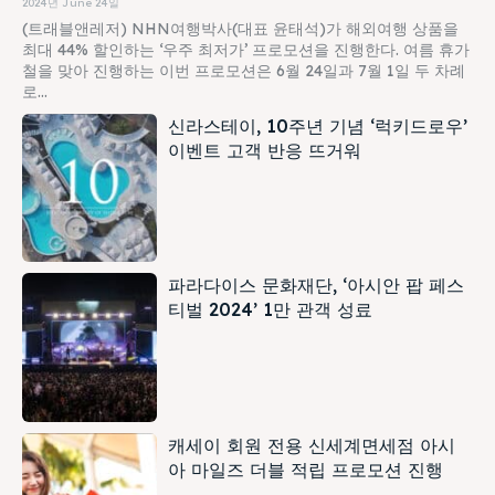
2024년 June 24일
(트래블앤레저) NHN여행박사(대표 윤태석)가 해외여행 상품을
최대 44% 할인하는 ‘우주 최저가’ 프로모션을 진행한다. 여름 휴가
철을 맞아 진행하는 이번 프로모션은 6월 24일과 7월 1일 두 차례
로...
신라스테이, 10주년 기념 ‘럭키드로우’
이벤트 고객 반응 뜨거워
파라다이스 문화재단, ‘아시안 팝 페스
티벌 2024’ 1만 관객 성료
캐세이 회원 전용 신세계면세점 아시
아 마일즈 더블 적립 프로모션 진행