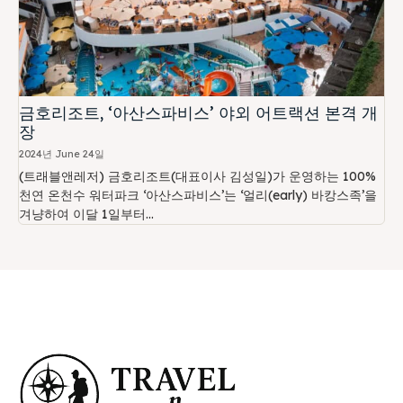
금호리조트, ‘아산스파비스’ 야외 어트랙션 본격 개
장
2024년 June 24일
(트래블앤레저) 금호리조트(대표이사 김성일)가 운영하는 100%
천연 온천수 워터파크 ‘아산스파비스’는 ‘얼리(early) 바캉스족’을
겨냥하여 이달 1일부터...