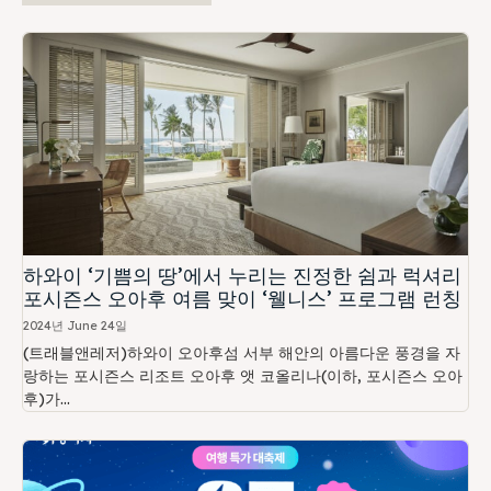
하와이 ‘기쁨의 땅’에서 누리는 진정한 쉼과 럭셔리
포시즌스 오아후 여름 맞이 ‘웰니스’ 프로그램 런칭
2024년 June 24일
(트래블앤레저)하와이 오아후섬 서부 해안의 아름다운 풍경을 자
랑하는 포시즌스 리조트 오아후 앳 코올리나(이하, 포시즌스 오아
후)가...