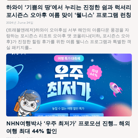
하와이 ‘기쁨의 땅’에서 누리는 진정한 쉼과 럭셔리
포시즌스 오아후 여름 맞이 ‘웰니스’ 프로그램 런칭
2024년 June 24일
(트래블앤레저)하와이 오아후섬 서부 해안의 아름다운 풍경을 자
랑하는 포시즌스 리조트 오아후 앳 코올리나(이하, 포시즌스 오아
후)가 진정한 힐링 휴가를 위한 여름 웰니스 프로그램과 특별한 객
실 패키지를...
NHN여행박사 ‘우주 최저가’ 프로모션 진행… 해외
여행 최대 44% 할인