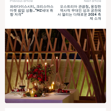
Previous article
Next article
파라다이스시티, 크리스마스
오스트리아 관광청, 웅장한
마켓 팝업 성황…”MZ세대 취
역사적 무대인 성과 궁전에
향 저격”
서 열리는 다채로운 2024 축
제 소개