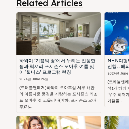
Related Articles
하와이 ‘기쁨의 땅’에서 누리는 진정한
NHN여행
쉼과 럭셔리 포시즌스 오아후 여름 맞
진행… 해외
이 ‘웰니스’ 프로그램 런칭
2024년 June
2024년 June 24일
(트래블앤레
(트래블앤레저)하와이 오아후섬 서부 해안
석)가 해외
의 아름다운 풍경을 자랑하는 포시즌스 리조
‘우주 최저가
트 오아후 앳 코올리나(이하, 포시즌스 오아
가철을...
후)가...