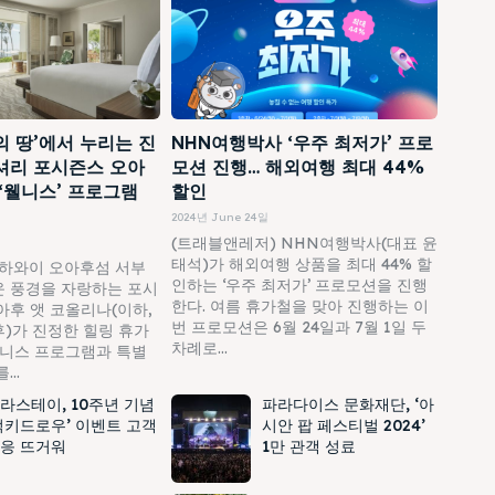
의 땅’에서 누리는 진
NHN여행박사 ‘우주 최저가’ 프로
셔리 포시즌스 오아
모션 진행… 해외여행 최대 44%
 ‘웰니스’ 프로그램
할인
2024년 June 24일
(트래블앤레저) NHN여행박사(대표 윤
태석)가 해외여행 상품을 최대 44% 할
하와이 오아후섬 서부
인하는 ‘우주 최저가’ 프로모션을 진행
 풍경을 자랑하는 포시
한다. 여름 휴가철을 맞아 진행하는 이
아후 앳 코올리나(이하,
번 프로모션은 6월 24일과 7월 1일 두
)가 진정한 힐링 휴가
차례로...
웰니스 프로그램과 특별
..
라스테이, 10주년 기념
파라다이스 문화재단, ‘아
럭키드로우’ 이벤트 고객
시안 팝 페스티벌 2024’
응 뜨거워
1만 관객 성료