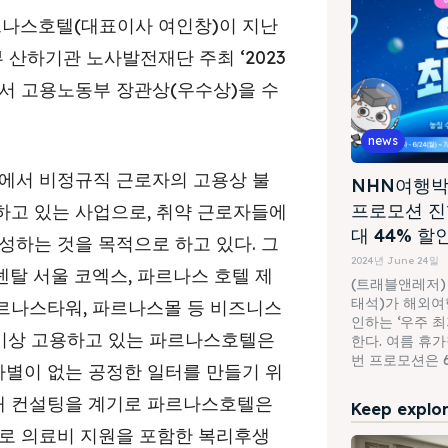
르나스호텔(대표이사 여인창)이 지난
 산하기관 노사발전재단 주최 ‘2023
서 고용노동부 장관상(우수상)을 수
news
단에서 비정규직 근로자의 고용상 불
NHN여행박
프로모션 진
하고 있는 사업으로, 취약 근로자들에
대 44% 할
성하는 것을 목적으로 하고 있다. 그
2024년 June 24일
탈 서울 코엑스, 파르나스 호텔 제
(트래블앤레저)
태석)가 해외여행
파르나스타워, 파르나스몰 등 비즈니스
인하는 ‘우주 
명 이상 고용하고 있는 파르나스호텔은
한다. 여름 휴
번 프로모션은 6월
별이 없는 공정한 일터를 만들기 위
난해 컨설팅을 계기로 파르나스호텔은
Keep explori
으로 의료비 지원을 포함한 복리후생