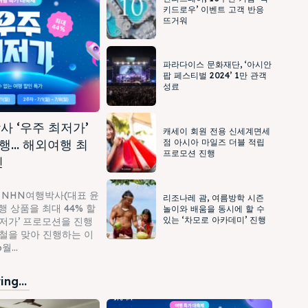
키드로우’ 이벤트 고객 반응
뜨거워
파라다이스 문화재단, ‘아시안
팝 페스티벌 2024’ 1만 관객
성료
사 ‘우주 최저가’
캐세이 회원 전용 신세계면세
행… 해외여행 최
점 아시아 마일즈 더블 적립
프로모션 진행
인
 NHN여행박사(대표 윤
리조나레 괌, 여름방학 시즌
 상품을 최대 44% 할
놀이와 배움을 동시에 할 수
있는 ‘차모로 아카데미’ 진행
최저가’ 프로모션을 진행
가철을 맞아 진행하는 이
...
ng...