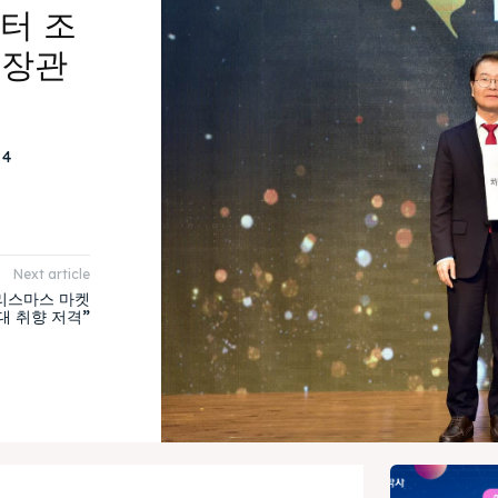
터 조
 장관
4
Next article
리스마스 마켓
대 취향 저격”