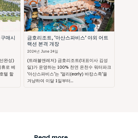
 구매시
금호리조트, ‘아산스파비스’ 야외 어트
랙션 본격 개장
2024년 June 24일
선완성)
(트래블앤레저) 금호리조트(대표이사 김성
제휴로 베
일)가 운영하는 100% 천연 온천수 워터파크
호텔 할
‘아산스파비스’는 ‘얼리(early) 바캉스족’을
겨냥하여 이달 1일부터...
Read more