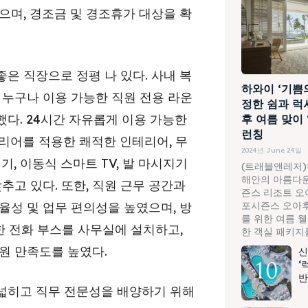
으며, 경조금 및 경조휴가 대상을 확
은 직장으로 정평 나 있다. 사내 복
하와이 ‘기쁨
 누구나 이용 가능한 직원 전용 라운
정한 쉼과 럭
다. 24시간 자유롭게 이용 가능한
후 여름 맞이
런칭
리어를 적용한 쾌적한 인테리어, 무
2024년 June 24일
, 이동식 스마트 TV, 발 마시지기
(트래블앤레저)
해안의 아름다운
추고 있다. 또한, 직원 근무 공간과
즌스 리조트 오
포시즌스 오아후
율성 및 업무 편의성을 높였으며, 방
를 위한 여름 
한 전화 부스를 사무실에 설치하고,
한 객실 패키지를.
원 만족도를 높였다.
신
‘
반
넓히고 직무 전문성을 배양하기 위해