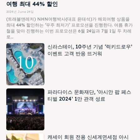
여행 최대 44% 할인
2024년 June 24일
(트래블앤레저) NHN여행박사(대표 윤태석)가 해외여행 상품을
최대 44% 할인하는 ‘우주 최저가’ 프로모션을 진행한다. 여름 휴가
철을 맞아 진행하는 이번 프로모션은 6월 24일과 7월 1일 두 차례
로...
신라스테이, 10주년 기념 ‘럭키드로우’
이벤트 고객 반응 뜨거워
파라다이스 문화재단, ‘아시안 팝 페스
티벌 2024’ 1만 관객 성료
캐세이 회원 전용 신세계면세점 아시