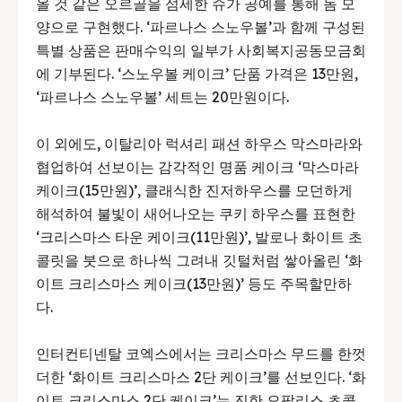
올 것 같은 오르골을 섬세한 슈가 공예를 통해 돔 모
양으로 구현했다. ‘파르나스 스노우볼’과 함께 구성된
특별 상품은 판매수익의 일부가 사회복지공동모금회
에 기부된다. ‘스노우볼 케이크’ 단품 가격은 13만원,
‘파르나스 스노우볼’ 세트는 20만원이다.
이 외에도, 이탈리아 럭셔리 패션 하우스 막스마라와
협업하여 선보이는 감각적인 명품 케이크 ‘막스마라
케이크(15만원)’, 클래식한 진저하우스를 모던하게
해석하여 불빛이 새어나오는 쿠키 하우스를 표현한
‘크리스마스 타운 케이크(11만원)’, 발로나 화이트 초
콜릿을 붓으로 하나씩 그려내 깃털처럼 쌓아올린 ‘화
이트 크리스마스 케이크(13만원)’ 등도 주목할만하
다.
인터컨티넨탈 코엑스에서는 크리스마스 무드를 한껏
더한 ‘화이트 크리스마스 2단 케이크’를 선보인다. ‘화
이트 크리스마스 2단 케이크’는 진한 오팔리스 초콜