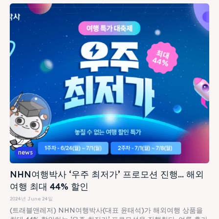
news
NHN여행박사 ‘우주 최저가’ 프로모션 진행… 해외
여행 최대 44% 할인
2024년 June 24일
(트래블앤레저) NHN여행박사(대표 윤태석)가 해외여행 상품을