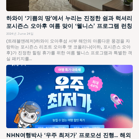
하와이 ‘기쁨의 땅’에서 누리는 진정한 쉼과 럭셔리
포시즌스 오아후 여름 맞이 ‘웰니스’ 프로그램 런칭
2024년 June 24일
(트래블앤레저)하와이 오아후섬 서부 해안의 아름다운 풍경을 자
랑하는 포시즌스 리조트 오아후 앳 코올리나(이하, 포시즌스 오아
후)가 진정한 힐링 휴가를 위한 여름 웰니스 프로그램과 특별한 객
실 패키지를...
NHN여행박사 ‘우주 최저가’ 프로모션 진행… 해외