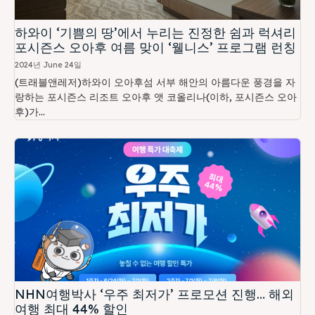
하와이 ‘기쁨의 땅’에서 누리는 진정한 쉼과 럭셔리
포시즌스 오아후 여름 맞이 ‘웰니스’ 프로그램 런칭
2024년 June 24일
(트래블앤레저)하와이 오아후섬 서부 해안의 아름다운 풍경을 자
랑하는 포시즌스 리조트 오아후 앳 코올리나(이하, 포시즌스 오아
후)가...
NHN여행박사 ‘우주 최저가’ 프로모션 진행… 해외
여행 최대 44% 할인