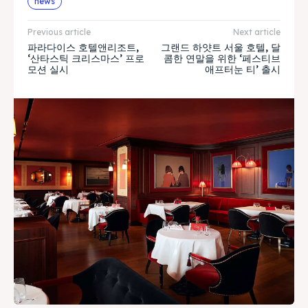
news
Previous article
Next article
파라다이스 호텔앤리조트,
그랜드 하얏트 서울 호텔, 달
‘산타스틱 크리스마스’ 프로
콤한 연말을 위한 ‘페스티브
모션 실시
애프터눈 티’ 출시