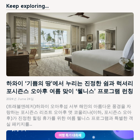
Keep exploring...
하와이 ‘기쁨의 땅’에서 누리는 진정한 쉼과 럭셔리
포시즌스 오아후 여름 맞이 ‘웰니스’ 프로그램 런칭
2024년 June 24일
(트래블앤레저)하와이 오아후섬 서부 해안의 아름다운 풍경을 자
랑하는 포시즌스 리조트 오아후 앳 코올리나(이하, 포시즌스 오아
후)가 진정한 힐링 휴가를 위한 여름 웰니스 프로그램과 특별한 객
실 패키지를...