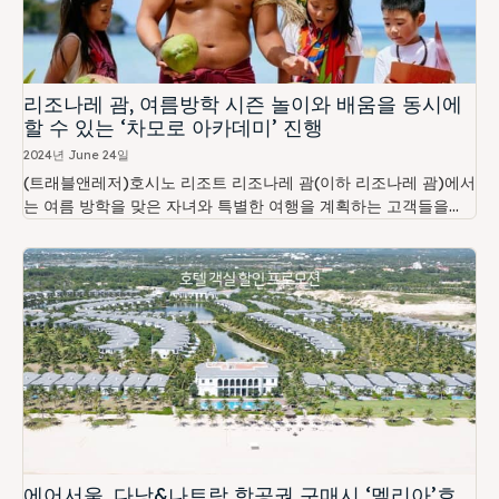
리조나레 괌, 여름방학 시즌 놀이와 배움을 동시에
할 수 있는 ‘차모로 아카데미’ 진행
2024년 June 24일
(트래블앤레저)호시노 리조트 리조나레 괌(이하 리조나레 괌)에서
는 여름 방학을 맞은 자녀와 특별한 여행을 계획하는 고객들을...
에어서울, 다낭&나트랑 항공권 구매시 ‘멜리아’호