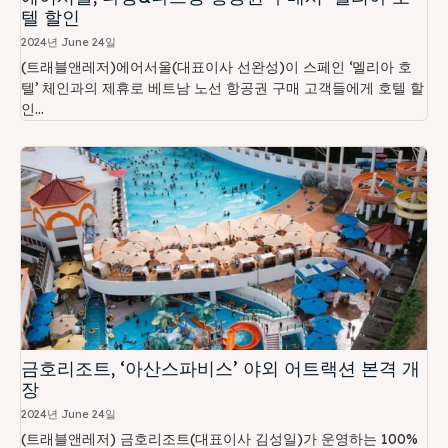
텔 할인
2024년 June 24일
(트래블앤레저)에어서울(대표이사 선완성)이 스페인 ‘멜리아 호
텔’ 체인과의 제휴로 베트남 노선 항공권 구매 고객들에게 호텔 할
인...
금호리조트, ‘아산스파비스’ 야외 어트랙션 본격 개
장
2024년 June 24일
(트래블앤레저) 금호리조트(대표이사 김성일)가 운영하는 100%