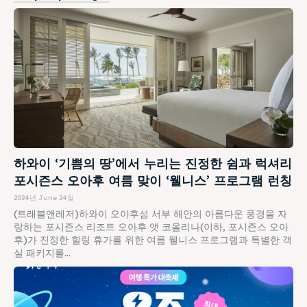
하와이 ‘기쁨의 땅’에서 누리는 진정한 쉼과 럭셔리
포시즌스 오아후 여름 맞이 ‘웰니스’ 프로그램 런칭
2024년 June 24일
(트래블앤레저)하와이 오아후섬 서부 해안의 아름다운 풍경을 자
랑하는 포시즌스 리조트 오아후 앳 코올리나(이하, 포시즌스 오아
후)가 진정한 힐링 휴가를 위한 여름 웰니스 프로그램과 특별한 객
실 패키지를...