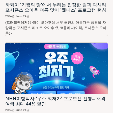
하와이 ‘기쁨의 땅’에서 누리는 진정한 쉼과 럭셔리
포시즌스 오아후 여름 맞이 ‘웰니스’ 프로그램 런칭
2024년 June 24일
(트래블앤레저)하와이 오아후섬 서부 해안의 아름다운 풍경을 자
랑하는 포시즌스 리조트 오아후 앳 코올리나(이하, 포시즌스 오아
후)가...
NHN여행박사 ‘우주 최저가’ 프로모션 진행… 해외
여행 최대 44% 할인
2024년 June 24일