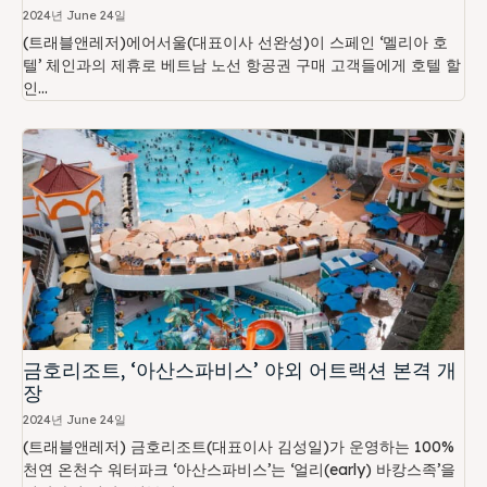
2024년 June 24일
(트래블앤레저)에어서울(대표이사 선완성)이 스페인 ‘멜리아 호
텔’ 체인과의 제휴로 베트남 노선 항공권 구매 고객들에게 호텔 할
인...
금호리조트, ‘아산스파비스’ 야외 어트랙션 본격 개
장
2024년 June 24일
(트래블앤레저) 금호리조트(대표이사 김성일)가 운영하는 100%
천연 온천수 워터파크 ‘아산스파비스’는 ‘얼리(early) 바캉스족’을