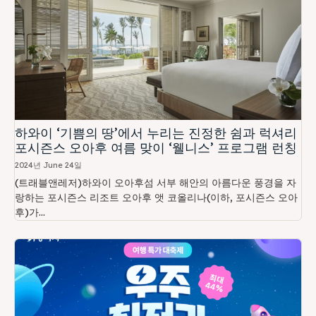
하와이 ‘기쁨의 땅’에서 누리는 진정한 쉼과 럭셔리
포시즌스 오아후 여름 맞이 ‘웰니스’ 프로그램 런칭
2024년 June 24일
(트래블앤레저)하와이 오아후섬 서부 해안의 아름다운 풍경을 자
랑하는 포시즌스 리조트 오아후 앳 코올리나(이하, 포시즌스 오아
후)가...