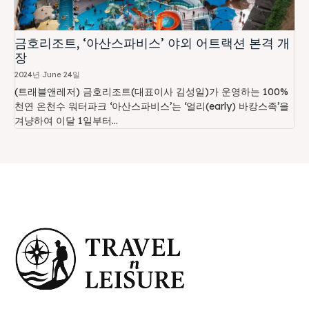
금호리조트, ‘아산스파비스’ 야외 어트랙션 본격 개
장
2024년 June 24일
(트래블앤레저) 금호리조트(대표이사 김성일)가 운영하는 100%
천연 온천수 워터파크 ‘아산스파비스’는 ‘얼리(early) 바캉스족’을
겨냥하여 이달 1일부터...