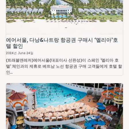
에어서울, 다낭&나트랑 항공권 구매시 ‘멜리아’호
텔 할인
2024년 June 24일
(트래블앤레저)에어서울(대표이사 선완성)이 스페인 ‘멜리아 호
텔’ 체인과의 제휴로 베트남 노선 항공권 구매 고객들에게 호텔 할
인...