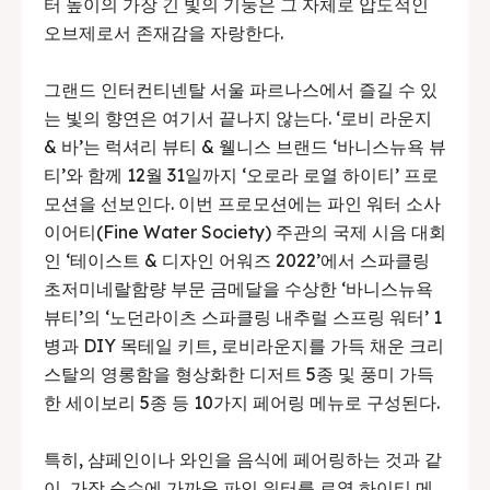
터 높이의 가장 긴 빛의 기둥은 그 자체로 압도적인
오브제로서 존재감을 자랑한다.
그랜드 인터컨티넨탈 서울 파르나스에서 즐길 수 있
는 빛의 향연은 여기서 끝나지 않는다. ‘로비 라운지
& 바’는 럭셔리 뷰티 & 웰니스 브랜드 ‘바니스뉴욕 뷰
티’와 함께 12월 31일까지 ‘오로라 로열 하이티’ 프로
모션을 선보인다. 이번 프로모션에는 파인 워터 소사
이어티(Fine Water Society) 주관의 국제 시음 대회
인 ‘테이스트 & 디자인 어워즈 2022’에서 스파클링
초저미네랄함량 부문 금메달을 수상한 ‘바니스뉴욕
뷰티’의 ‘노던라이츠 스파클링 내추럴 스프링 워터’ 1
병과 DIY 목테일 키트, 로비라운지를 가득 채운 크리
스탈의 영롱함을 형상화한 디저트 5종 및 풍미 가득
한 세이보리 5종 등 10가지 페어링 메뉴로 구성된다.
특히, 샴페인이나 와인을 음식에 페어링하는 것과 같
이, 가장 순수에 가까운 파인 워터를 로열 하이티 메