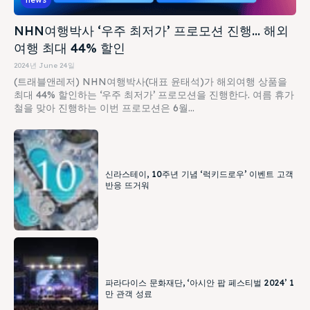
NHN여행박사 ‘우주 최저가’ 프로모션 진행… 해외
여행 최대 44% 할인
2024년 June 24일
(트래블앤레저) NHN여행박사(대표 윤태석)가 해외여행 상품을
최대 44% 할인하는 ‘우주 최저가’ 프로모션을 진행한다. 여름 휴가
철을 맞아 진행하는 이번 프로모션은 6월...
신라스테이, 10주년 기념 ‘럭키드로우’ 이벤트 고객
반응 뜨거워
파라다이스 문화재단, ‘아시안 팝 페스티벌 2024’ 1
만 관객 성료