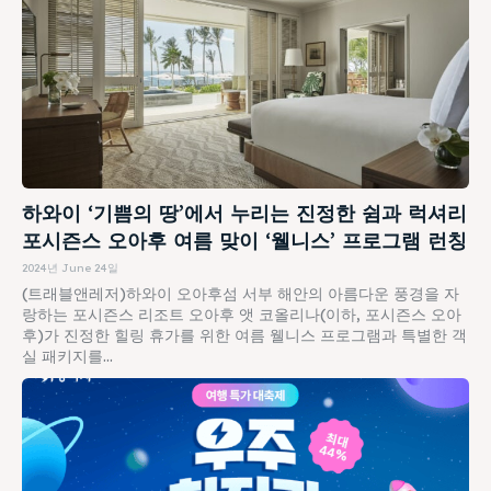
하와이 ‘기쁨의 땅’에서 누리는 진정한 쉼과 럭셔리
포시즌스 오아후 여름 맞이 ‘웰니스’ 프로그램 런칭
2024년 June 24일
(트래블앤레저)하와이 오아후섬 서부 해안의 아름다운 풍경을 자
랑하는 포시즌스 리조트 오아후 앳 코올리나(이하, 포시즌스 오아
후)가 진정한 힐링 휴가를 위한 여름 웰니스 프로그램과 특별한 객
실 패키지를...