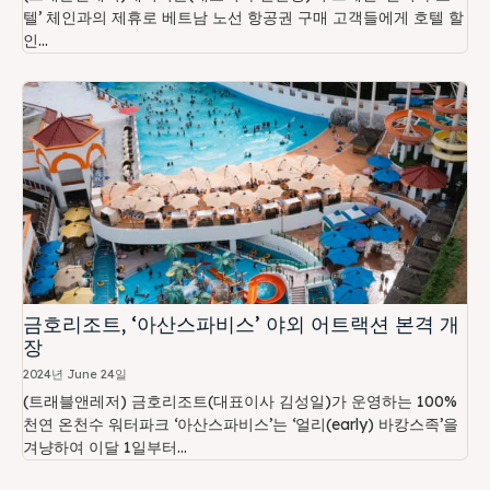
텔’ 체인과의 제휴로 베트남 노선 항공권 구매 고객들에게 호텔 할
인...
금호리조트, ‘아산스파비스’ 야외 어트랙션 본격 개
장
2024년 June 24일
(트래블앤레저) 금호리조트(대표이사 김성일)가 운영하는 100%
천연 온천수 워터파크 ‘아산스파비스’는 ‘얼리(early) 바캉스족’을
겨냥하여 이달 1일부터...