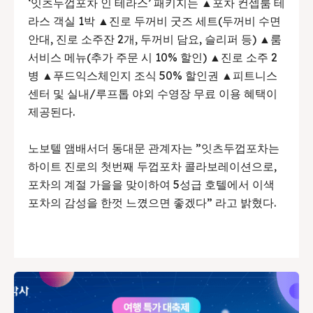
‘잇츠두껍포차 인 테라스’ 패키지는 ▲포차 컨셉룸 테
라스 객실 1박 ▲진로 두꺼비 굿즈 세트(두꺼비 수면
안대, 진로 소주잔 2개, 두꺼비 담요, 슬리퍼 등) ▲룸
서비스 메뉴(추가 주문 시 10% 할인) ▲진로 소주 2
병 ▲푸드익스체인지 조식 50% 할인권 ▲피트니스
센터 및 실내/루프톱 야외 수영장 무료 이용 혜택이
제공된다.
노보텔 앰배서더 동대문 관계자는 ”잇츠두껍포차는
하이트 진로의 첫번째 두껍포차 콜라보레이션으로,
포차의 계절 가을을 맞이하여 5성급 호텔에서 이색
포차의 감성을 한껏 느꼈으면 좋겠다” 라고 밝혔다.