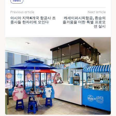
news
Previous article
Next article
아시아 지역4개국 항공사 조
캐세이퍼시픽항공, 환승의
종사들 한자리에 모인다
즐거움을 더한 특별 프로모
션 실시