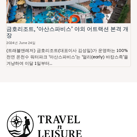
금호리조트, ‘아산스파비스’ 야외 어트랙션 본격 개
장
2024년 June 24일
(트래블앤레저) 금호리조트(대표이사 김성일)가 운영하는 100%
천연 온천수 워터파크 ‘아산스파비스’는 ‘얼리(early) 바캉스족’을
겨냥하여 이달 1일부터...