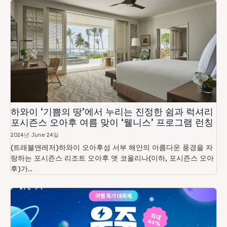
하와이 ‘기쁨의 땅’에서 누리는 진정한 쉼과 럭셔리
포시즌스 오아후 여름 맞이 ‘웰니스’ 프로그램 런칭
2024년 June 24일
(트래블앤레저)하와이 오아후섬 서부 해안의 아름다운 풍경을 자
랑하는 포시즌스 리조트 오아후 앳 코올리나(이하, 포시즌스 오아
후)가...