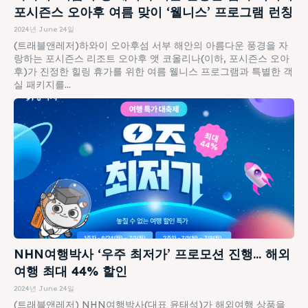
포시즌스 오아후 여름 맞이 ‘웰니스’ 프로그램 런칭
2024년 June 24일
(트래블앤레저)하와이 오아후섬 서부 해안의 아름다운 풍경을 자
랑하는 포시즌스 리조트 오아후 앳 코올리나(이하, 포시즌스 오아
후)가 진정한 힐링 휴가를 위한 여름 웰니스 프로그램과 특별한 객
실 패키지를...
NHN여행박사 ‘우주 최저가’ 프로모션 진행… 해외
여행 최대 44% 할인
2024년 June 24일
(트래블앤레저) NHN여행박사(대표 윤태석)가 해외여행 상품을