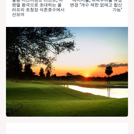
렌델 왕국으로 초대하는 올
변경 ‘개수 제한 없애고 합산
라프의 초청장 석촌호수에서
가능’
선보여