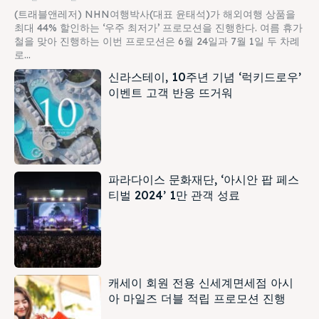
(트래블앤레저) NHN여행박사(대표 윤태석)가 해외여행 상품을
최대 44% 할인하는 ‘우주 최저가’ 프로모션을 진행한다. 여름 휴가
철을 맞아 진행하는 이번 프로모션은 6월 24일과 7월 1일 두 차례
로...
신라스테이, 10주년 기념 ‘럭키드로우’
이벤트 고객 반응 뜨거워
파라다이스 문화재단, ‘아시안 팝 페스
티벌 2024’ 1만 관객 성료
캐세이 회원 전용 신세계면세점 아시
아 마일즈 더블 적립 프로모션 진행