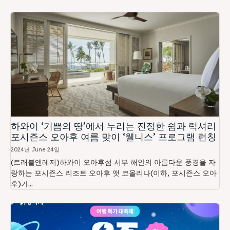
하와이 ‘기쁨의 땅’에서 누리는 진정한 쉼과 럭셔리
포시즌스 오아후 여름 맞이 ‘웰니스’ 프로그램 런칭
2024년 June 24일
(트래블앤레저)하와이 오아후섬 서부 해안의 아름다운 풍경을 자
랑하는 포시즌스 리조트 오아후 앳 코올리나(이하, 포시즌스 오아
후)가...