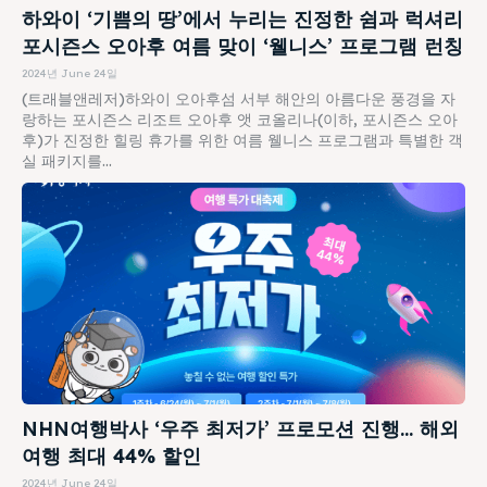
하와이 ‘기쁨의 땅’에서 누리는 진정한 쉼과 럭셔리
포시즌스 오아후 여름 맞이 ‘웰니스’ 프로그램 런칭
2024년 June 24일
(트래블앤레저)하와이 오아후섬 서부 해안의 아름다운 풍경을 자
랑하는 포시즌스 리조트 오아후 앳 코올리나(이하, 포시즌스 오아
후)가 진정한 힐링 휴가를 위한 여름 웰니스 프로그램과 특별한 객
실 패키지를...
NHN여행박사 ‘우주 최저가’ 프로모션 진행… 해외
여행 최대 44% 할인
2024년 June 24일