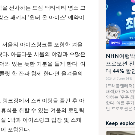
억을 선사하는 도심 액티비티 명소 그
스 패키지 ‘윈터 온 아이스’ 예약이
news
트 서울의 아이스링크를 포함한 겨울
왔다. 아름다운 서울의 야경과 수많은
NHN여행박
프로모션 진
와 있는 듯한 기분을 들게 한다. 여
대 44% 할
콜릿 한 잔과 함께 한다면 올겨울의
2024년 June 24일
(트래블앤레저)
태석)가 해외여행
인하는 ‘우주 
스 링크장에서 스케이팅을 즐긴 후 아
한다. 여름 휴
번 프로모션은 6월
 휴식을 취할 수 있는 겨울의 로맨틱
실 1박과 아이스링크 입장 및 스케
Keep explori
용이 포함된다.