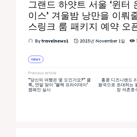
그랜드 하얏트 서울 ‘윈터 
이스’ 겨울밤 낭만을 이뤄
스링크 룸 패키지 예약 오
By
travelnews1
2023년 November 1일
news
Previous article
“당신의 여행은 몇 도인가요?” 클
홍콩 디즈니랜드 리
룩, 연말 맞이 ‘블랙 프라이데이’
왕국으로 초대하는 
캠페인 실시
장 석촌호