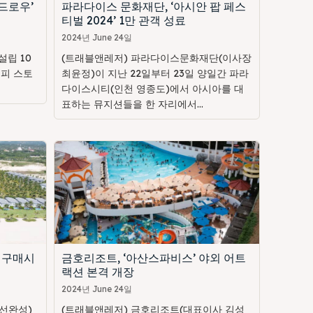
드로우’
파라다이스 문화재단, ‘아시안 팝 페스
티벌 2024’ 1만 관객 성료
2024년 June 24일
립 10
(트래블앤레저) 파라다이스문화재단(이사장
해피 스토
최윤정)이 지난 22일부터 23일 양일간 파라
다이스시티(인천 영종도)에서 아시아를 대
표하는 뮤지션들을 한 자리에서...
 구매시
금호리조트, ‘아산스파비스’ 야외 어트
랙션 본격 개장
2024년 June 24일
선완성)
(트래블앤레저) 금호리조트(대표이사 김성