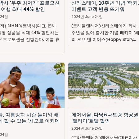
박사 ‘우주 최저가’ 프로모션
신라스테이, 10주년 기념 ‘럭키
여행 최대 44% 할인
이벤트 고객 반응 뜨거워
 24일
2024년 June 24일
저) NHN여행박사(대표 윤태
(트래블앤레저)신라스테이가 회사 설
여행 상품을 최대 44% 할인하는
주년을 맞아 출시한 기념 패키지 '
’ 프로모션을 진행한다. 여름 휴
리 오브 텐 이어스(Happy Story...
, 여름방학 시즌 놀이와 배
에어서울, 다낭&나트랑 항공권
 할 수 있는 ‘차모로 아카데
‘멜리아’호텔 할인
2024년 June 24일
 24일
(트래블앤레저)에어서울(대표이사 