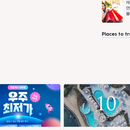
캐
면
블
Places to t