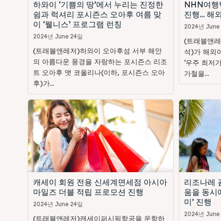
하와이 ‘기쁨의 땅’에서 누리는 진정한
NHN여행
쉼과 럭셔리 포시즌스 오아후 여름 맞
진행… 해외
이 ‘웰니스’ 프로그램 런칭
2024년 June
2024년 June 24일
(트래블앤레
(트래블앤레저)하와이 오아후섬 서부 해안
석)가 해외
의 아름다운 풍경을 자랑하는 포시즌스 리조
‘우주 최저가
트 오아후 앳 코올리나(이하, 포시즌스 오아
가철을...
후)가...
캐세이 회원 전용 신세계면세점 아시아
리조나레 괌
마일즈 더블 적립 프로모션 진행
움을 동시에
미’ 진행
2024년 June 24일
2024년 June
(트래블앤레저)캐세이퍼시픽항공을 운항하