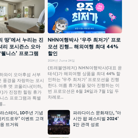
의 땅’에서 누리는 진
NHN여행박사 ‘우주 최저가’ 프로
셔리 포시즌스 오아
모션 진행… 해외여행 최대 44%
 ‘웰니스’ 프로그램
할인
2024년 June 24일
(트래블앤레저) NHN여행박사(대표 윤
태석)가 해외여행 상품을 최대 44% 할
하와이 오아후섬 서부
인하는 ‘우주 최저가’ 프로모션을 진행
 풍경을 자랑하는 포시
한다. 여름 휴가철을 맞아 진행하는 이
아후 앳 코올리나(이하,
번 프로모션은 6월 24일과 7월 1일 두
)가 진정한 힐링 휴가
차례로...
웰니스 프로그램과 특별
..
라스테이, 10주년 기념
파라다이스 문화재단, ‘아
럭키드로우’ 이벤트 고객
시안 팝 페스티벌 2024’
응 뜨거워
1만 관객 성료