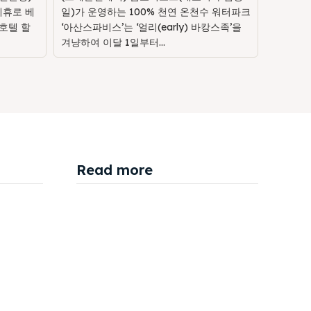
제휴로 베
일)가 운영하는 100% 천연 온천수 워터파크
호텔 할
‘아산스파비스’는 ‘얼리(early) 바캉스족’을
겨냥하여 이달 1일부터...
Read more