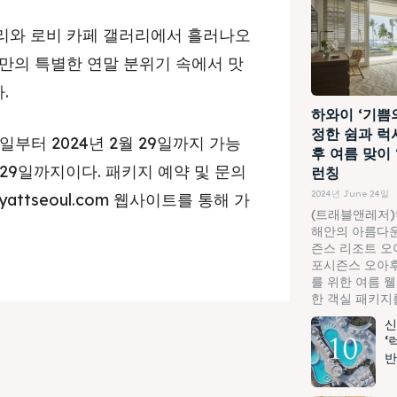
리와 로비 카페 갤러리에서 흘러나오
만의 특별한 연말 분위기 속에서 맛
.
하와이 ‘기쁨
정한 쉼과 럭
1일부터 2024년 2월 29일까지 가능
후 여름 맞이
월 29일까지이다. 패키지 예약 및 문의
런칭
2024년 June 24일
hyattseoul.com 웹사이트를 통해 가
(트래블앤레저)
해안의 아름다운
즌스 리조트 오
포시즌스 오아후
를 위한 여름 
한 객실 패키지를.
신
‘
반