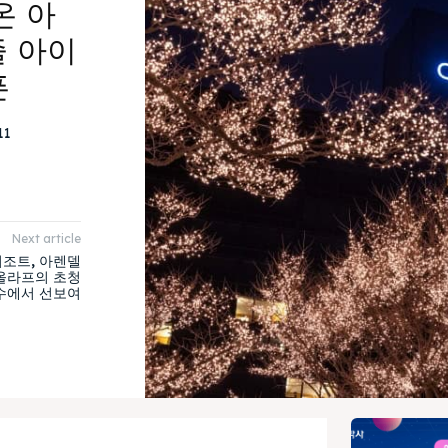
온 아
줄 아이
픈
11
Next article
조트, 아렌델
올라프의 초청
수에서 선보여