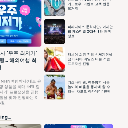
키드로우’ 이벤트 고객 반응
뜨거워
파라다이스 문화재단, ‘아시안
팝 페스티벌 2024’ 1만 관객
성료
사 ‘우주 최저가’
캐세이 회원 전용 신세계면세
행… 해외여행 최
점 아시아 마일즈 더블 적립
프로모션 진행
인
 NHN여행박사(대표 윤
리조나레 괌, 여름방학 시즌
 상품을 최대 44% 할
놀이와 배움을 동시에 할 수
있는 ‘차모로 아카데미’ 진행
최저가’ 프로모션을 진행
가철을 맞아 진행하는 이
...
ng...