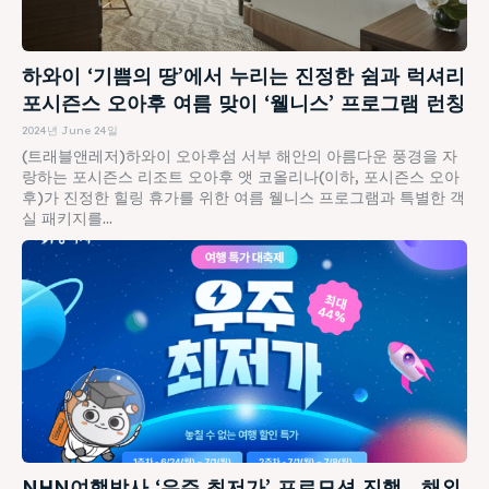
하와이 ‘기쁨의 땅’에서 누리는 진정한 쉼과 럭셔리
포시즌스 오아후 여름 맞이 ‘웰니스’ 프로그램 런칭
2024년 June 24일
(트래블앤레저)하와이 오아후섬 서부 해안의 아름다운 풍경을 자
랑하는 포시즌스 리조트 오아후 앳 코올리나(이하, 포시즌스 오아
후)가 진정한 힐링 휴가를 위한 여름 웰니스 프로그램과 특별한 객
실 패키지를...
NHN여행박사 ‘우주 최저가’ 프로모션 진행… 해외