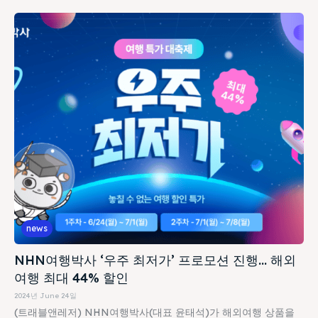
news
NHN여행박사 ‘우주 최저가’ 프로모션 진행… 해외
여행 최대 44% 할인
2024년 June 24일
(트래블앤레저) NHN여행박사(대표 윤태석)가 해외여행 상품을