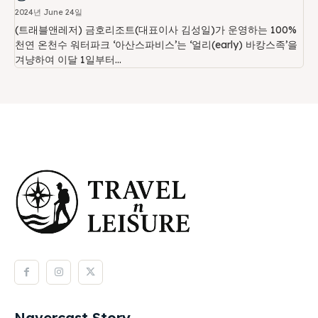
2024년 June 24일
(트래블앤레저) 금호리조트(대표이사 김성일)가 운영하는 100%
천연 온천수 워터파크 ‘아산스파비스’는 ‘얼리(early) 바캉스족’을
겨냥하여 이달 1일부터...
Navercast Story