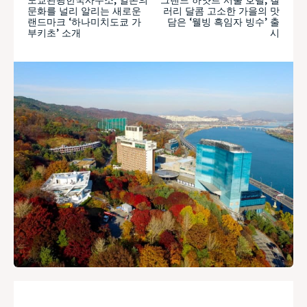
문화를 널리 알리는 새로운
러리 달콤 고소한 가을의 맛
랜드마크 ‘하나미치도쿄 가
담은 ‘웰빙 흑임자 빙수’ 출
부키초’ 소개
시