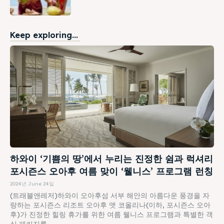
Keep exploring...
하와이 ‘기쁨의 땅’에서 누리는 진정한 쉼과 럭셔리
포시즌스 오아후 여름 맞이 ‘웰니스’ 프로그램 런칭
2024년 June 24일
(트래블앤레저)하와이 오아후섬 서부 해안의 아름다운 풍경을 자
랑하는 포시즌스 리조트 오아후 앳 코올리나(이하, 포시즌스 오아
후)가 진정한 힐링 휴가를 위한 여름 웰니스 프로그램과 특별한 객
실 패키지를...