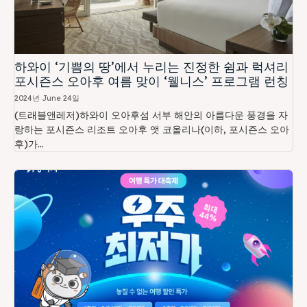
하와이 ‘기쁨의 땅’에서 누리는 진정한 쉼과 럭셔리
포시즌스 오아후 여름 맞이 ‘웰니스’ 프로그램 런칭
2024년 June 24일
(트래블앤레저)하와이 오아후섬 서부 해안의 아름다운 풍경을 자
랑하는 포시즌스 리조트 오아후 앳 코올리나(이하, 포시즌스 오아
후)가...