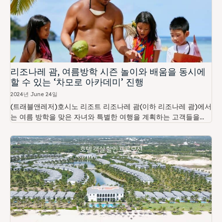
리조나레 괌, 여름방학 시즌 놀이와 배움을 동시에
할 수 있는 ‘차모로 아카데미’ 진행
2024년 June 24일
(트래블앤레저)호시노 리조트 리조나레 괌(이하 리조나레 괌)에서
는 여름 방학을 맞은 자녀와 특별한 여행을 계획하는 고객들을...