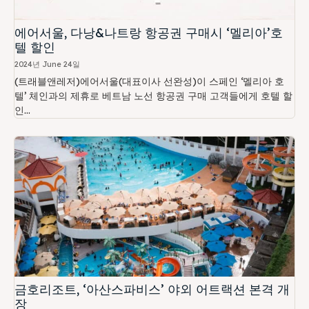
에어서울, 다낭&나트랑 항공권 구매시 ‘멜리아’호
텔 할인
2024년 June 24일
(트래블앤레저)에어서울(대표이사 선완성)이 스페인 ‘멜리아 호
텔’ 체인과의 제휴로 베트남 노선 항공권 구매 고객들에게 호텔 할
인...
금호리조트, ‘아산스파비스’ 야외 어트랙션 본격 개
장