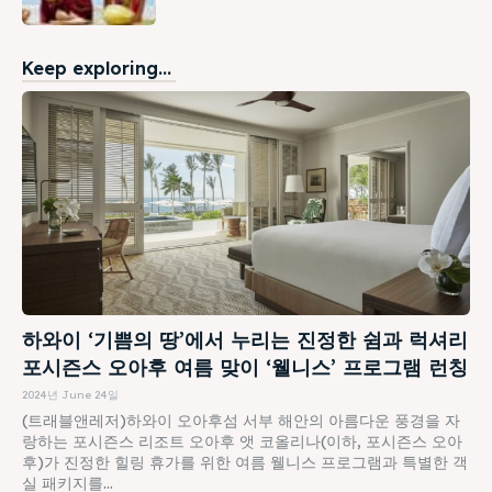
Keep exploring...
하와이 ‘기쁨의 땅’에서 누리는 진정한 쉼과 럭셔리
포시즌스 오아후 여름 맞이 ‘웰니스’ 프로그램 런칭
2024년 June 24일
(트래블앤레저)하와이 오아후섬 서부 해안의 아름다운 풍경을 자
랑하는 포시즌스 리조트 오아후 앳 코올리나(이하, 포시즌스 오아
후)가 진정한 힐링 휴가를 위한 여름 웰니스 프로그램과 특별한 객
실 패키지를...