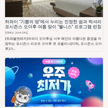
하와이 ‘기쁨의 땅’에서 누리는 진정한 쉼과 럭셔리
포시즌스 오아후 여름 맞이 ‘웰니스’ 프로그램 런칭
2024년 June 24일
(트래블앤레저)하와이 오아후섬 서부 해안의 아름다운 풍경을 자
랑하는 포시즌스 리조트 오아후 앳 코올리나(이하, 포시즌스 오아
후)가...