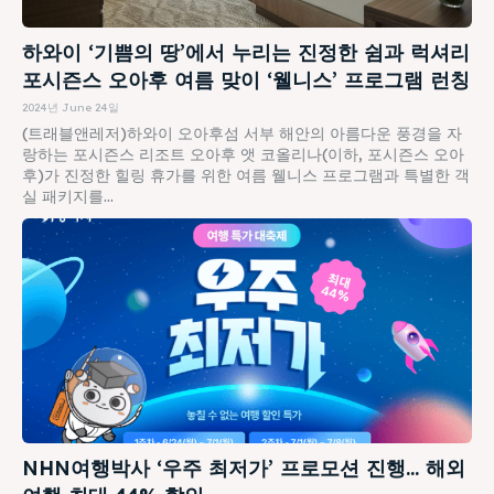
하와이 ‘기쁨의 땅’에서 누리는 진정한 쉼과 럭셔리
포시즌스 오아후 여름 맞이 ‘웰니스’ 프로그램 런칭
2024년 June 24일
(트래블앤레저)하와이 오아후섬 서부 해안의 아름다운 풍경을 자
랑하는 포시즌스 리조트 오아후 앳 코올리나(이하, 포시즌스 오아
후)가 진정한 힐링 휴가를 위한 여름 웰니스 프로그램과 특별한 객
실 패키지를...
NHN여행박사 ‘우주 최저가’ 프로모션 진행… 해외