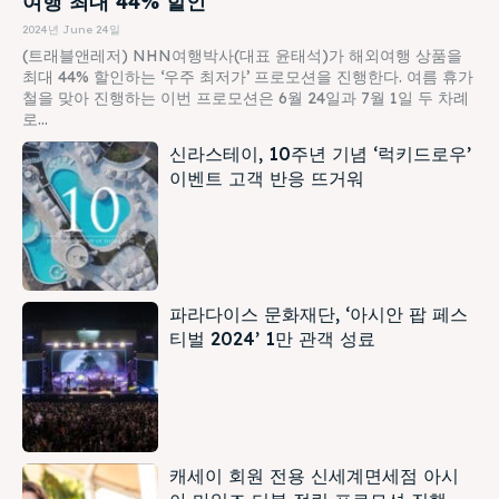
여행 최대 44% 할인
2024년 June 24일
(트래블앤레저) NHN여행박사(대표 윤태석)가 해외여행 상품을
최대 44% 할인하는 ‘우주 최저가’ 프로모션을 진행한다. 여름 휴가
철을 맞아 진행하는 이번 프로모션은 6월 24일과 7월 1일 두 차례
로...
신라스테이, 10주년 기념 ‘럭키드로우’
이벤트 고객 반응 뜨거워
파라다이스 문화재단, ‘아시안 팝 페스
티벌 2024’ 1만 관객 성료
캐세이 회원 전용 신세계면세점 아시