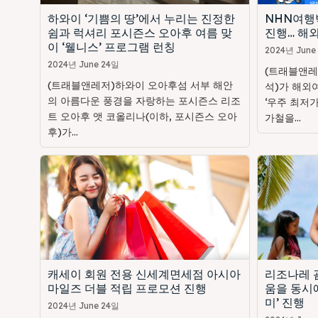
하와이 ‘기쁨의 땅’에서 누리는 진정한
NHN여행
쉼과 럭셔리 포시즌스 오아후 여름 맞
진행… 해외
이 ‘웰니스’ 프로그램 런칭
2024년 June
2024년 June 24일
(트래블앤레
(트래블앤레저)하와이 오아후섬 서부 해안
석)가 해외
의 아름다운 풍경을 자랑하는 포시즌스 리조
‘우주 최저가
트 오아후 앳 코올리나(이하, 포시즌스 오아
가철을...
후)가...
캐세이 회원 전용 신세계면세점 아시아
리조나레 괌
마일즈 더블 적립 프로모션 진행
움을 동시에
미’ 진행
2024년 June 24일