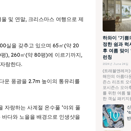
겨울 및 연말, 크리스마스 여행으로 제
하와이 ‘기쁨
정한 쉼과 럭
0실을 갖추고 있으며 65㎡(약 20
후 여름 맞이
0평), 260㎡(약 80평)에 이르기까지,
런칭
 자랑한다.
2024년 June 24일
(트래블앤레저)
해안의 아름다운
다운 풍광을 2.7m 높이의 통유리를
즌스 리조트 오
포시즌스 오아후
를 위한 여름 
한 객실 패키지를.
층)을 자랑하는 사계절 온수풀 ‘야외 풀
신
‘
주 바다와 노을을 배경으로 인생샷을
반