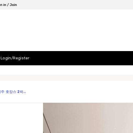
n in / Join
Login/Register
 호캉스 2박...