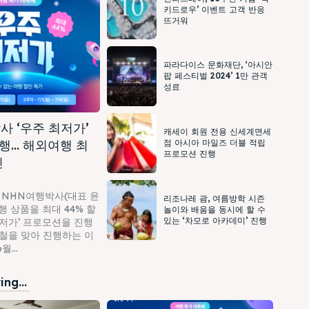
키드로우’ 이벤트 고객 반응
뜨거워
파라다이스 문화재단, ‘아시안
팝 페스티벌 2024’ 1만 관객
성료
사 ‘우주 최저가’
캐세이 회원 전용 신세계면세
행… 해외여행 최
점 아시아 마일즈 더블 적립
프로모션 진행
인
 NHN여행박사(대표 윤
리조나레 괌, 여름방학 시즌
 상품을 최대 44% 할
놀이와 배움을 동시에 할 수
있는 ‘차모로 아카데미’ 진행
최저가’ 프로모션을 진행
가철을 맞아 진행하는 이
...
ng...