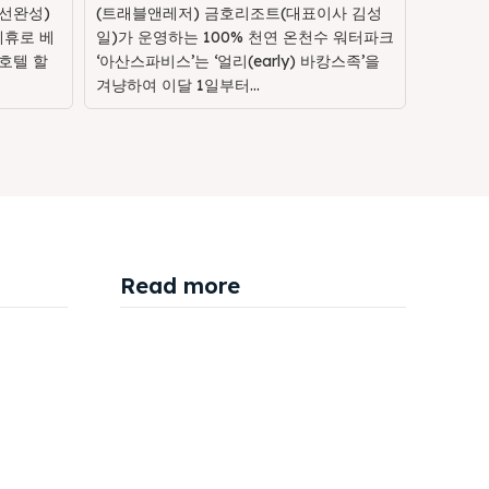
선완성)
(트래블앤레저) 금호리조트(대표이사 김성
제휴로 베
일)가 운영하는 100% 천연 온천수 워터파크
호텔 할
‘아산스파비스’는 ‘얼리(early) 바캉스족’을
겨냥하여 이달 1일부터...
Read more