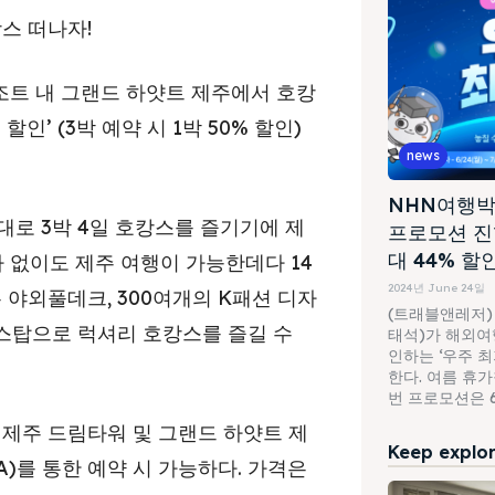
스 떠나자!
조트 내 그랜드 하얏트 제주에서 호캉
 할인’ (3박 예약 시 1박 50% 할인)
news
NHN여행박
로 3박 4일 호캉스를 즐기기에 제
프로모션 진
대 44% 할
 없이도 제주 여행이 가능한데다 14
2024년 June 24일
 야외풀데크, 300여개의 K패션 디자
(트래블앤레저)
스탑으로 럭셔리 호캉스를 즐길 수
태석)가 해외여행
인하는 ‘우주 
한다. 여름 휴
번 프로모션은 6월
 제주 드림타워 및 그랜드 하얏트 제
Keep explori
A)를 통한 예약 시 가능하다. 가격은