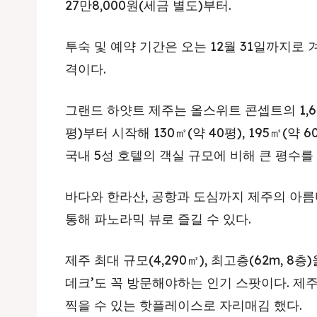
27만8,000원(세금 별도)부터.
투숙 및 예약 기간은 오는 12월 31일까지로 
격이다.
그랜드 하얏트 제주는 올스위트 콘셉트의 1,60
평)부터 시작해 130㎡(약 40평), 195㎡(약 6
국내 5성 호텔의 객실 규모에 비해 큰 평수를
바다와 한라산, 공항과 도심까지 제주의 아름
통해 파노라믹 뷰로 즐길 수 있다.
제주 최대 규모(4,290㎡), 최고층(62m, 8
데크’도 꼭 방문해야하는 인기 스팟이다. 제
찍을 수 있는 핫플레이스로 자리매김 했다.