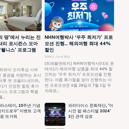
의 땅’에서 누리는 진
NHN여행박사 ‘우주 최저가’ 프로
셔리 포시즌스 오아
모션 진행… 해외여행 최대 44%
 ‘웰니스’ 프로그램
할인
2024년 June 24일
(트래블앤레저) NHN여행박사(대표 윤
태석)가 해외여행 상품을 최대 44% 할
하와이 오아후섬 서부
인하는 ‘우주 최저가’ 프로모션을 진행
 풍경을 자랑하는 포시
한다. 여름 휴가철을 맞아 진행하는 이
아후 앳 코올리나(이하,
번 프로모션은 6월 24일과 7월 1일 두
)가 진정한 힐링 휴가
차례로...
웰니스 프로그램과 특별
..
라스테이, 10주년 기념
파라다이스 문화재단, ‘아
럭키드로우’ 이벤트 고객
시안 팝 페스티벌 2024’
응 뜨거워
1만 관객 성료