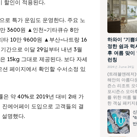
이 할인이 적용된다.
으로 특가 운임도 운영한다. 주요 노
만 3600원 ▲인천~기타큐슈 8만
리타 10만 9600원 ▲부산~나트랑 16
하와이 ‘기쁨
정한 쉼과 럭
전 기간으로 이달 29일부터 내년 3월
후 여름 맞이
 15kg 그대로 제공된다. 보다 자세
런칭
2024년 June 24일
로모션 페이지에서 확인할 수서소정 있
(트래블앤레저)
해안의 아름다운
즌스 리조트 오
포시즌스 오아후
 약 40%로 2019년 대비 2배 가
를 위한 여름 
한 객실 패키지를.
번 진에어페이 도입으로 고객들의 결
신
 설명했다.
‘
반