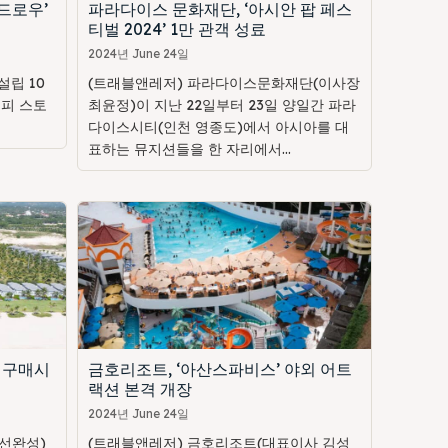
드로우’
파라다이스 문화재단, ‘아시안 팝 페스
티벌 2024’ 1만 관객 성료
2024년 June 24일
립 10
(트래블앤레저) 파라다이스문화재단(이사장
해피 스토
최윤정)이 지난 22일부터 23일 양일간 파라
다이스시티(인천 영종도)에서 아시아를 대
표하는 뮤지션들을 한 자리에서...
 구매시
금호리조트, ‘아산스파비스’ 야외 어트
랙션 본격 개장
2024년 June 24일
선완성)
(트래블앤레저) 금호리조트(대표이사 김성