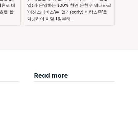
제휴로 베
일)가 운영하는 100% 천연 온천수 워터파크
호텔 할
‘아산스파비스’는 ‘얼리(early) 바캉스족’을
겨냥하여 이달 1일부터...
Read more