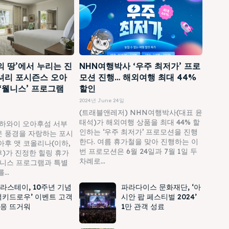
의 땅’에서 누리는 진
NHN여행박사 ‘우주 최저가’ 프로
셔리 포시즌스 오아
모션 진행… 해외여행 최대 44%
 ‘웰니스’ 프로그램
할인
2024년 June 24일
(트래블앤레저) NHN여행박사(대표 윤
태석)가 해외여행 상품을 최대 44% 할
하와이 오아후섬 서부
인하는 ‘우주 최저가’ 프로모션을 진행
 풍경을 자랑하는 포시
한다. 여름 휴가철을 맞아 진행하는 이
아후 앳 코올리나(이하,
번 프로모션은 6월 24일과 7월 1일 두
)가 진정한 힐링 휴가
차례로...
웰니스 프로그램과 특별
..
라스테이, 10주년 기념
파라다이스 문화재단, ‘아
럭키드로우’ 이벤트 고객
시안 팝 페스티벌 2024’
응 뜨거워
1만 관객 성료