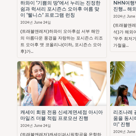
하와이 ‘기쁨의 땅’에서 누리는 진정한
NHN여행
쉼과 럭셔리 포시즌스 오아후 여름 맞
진행… 해외
이 ‘웰니스’ 프로그램 런칭
2024년 June
2024년 June 24일
(트래블앤레
(트래블앤레저)하와이 오아후섬 서부 해안
석)가 해외
의 아름다운 풍경을 자랑하는 포시즌스 리조
‘우주 최저가
트 오아후 앳 코올리나(이하, 포시즌스 오아
가철을...
후)가...
캐세이 회원 전용 신세계면세점 아시아
리조나레 괌
마일즈 더블 적립 프로모션 진행
움을 동시에
미’ 진행
2024년 June 24일
2024년 June
(트래블앤레저)캐세이퍼시픽항공을 운항하