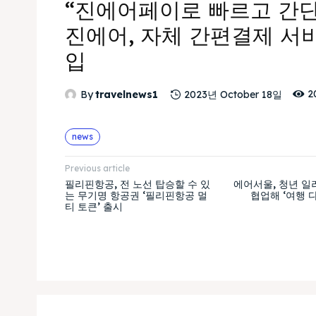
“진에어페이로 빠르고 간
진에어, 자체 간편결제 서
입
2
By
travelnews1
2023년 October 18일
news
Previous article
필리핀항공, 전 노선 탑승할 수 있
에어서울, 청년 일
는 무기명 항공권 ‘필리핀항공 멀
협업해 ‘여행 
티 토큰’ 출시