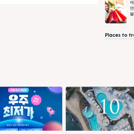
캐
면
블
Places to t