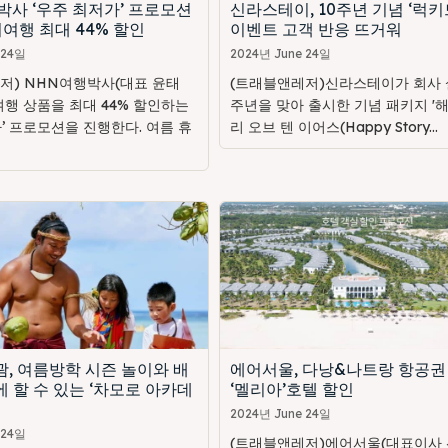
박사 ‘우주 최저가’ 프로모션
신라스테이, 10주년 기념 ‘럭키
여행 최대 44% 할인
이벤트 고객 반응 뜨거워
 24일
2024년 June 24일
저) NHN여행박사(대표 윤태
(트래블앤레저)신라스테이가 회사 설
여행 상품을 최대 44% 할인하는
주년을 맞아 출시한 기념 패키지 '
’ 프로모션을 진행한다. 여름 휴
리 오브 텐 이어스(Happy Story...
, 여름방학 시즌 놀이와 배
에어서울, 다낭&나트랑 항공권
 할 수 있는 ‘차모로 아카데
‘멜리아’호텔 할인
2024년 June 24일
 24일
(트래블앤레저)에어서울(대표이사 