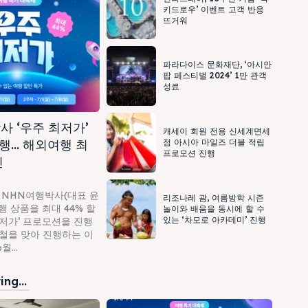
키드로우’ 이벤트 고객 반응
뜨거워
파라다이스 문화재단, ‘아시안
팝 페스티벌 2024’ 1만 관객
성료
사 ‘우주 최저가’
캐세이 회원 전용 신세계면세
행… 해외여행 최
점 아시아 마일즈 더블 적립
프로모션 진행
인
 NHN여행박사(대표 윤
리조나레 괌, 여름방학 시즌
 상품을 최대 44% 할
놀이와 배움을 동시에 할 수
있는 ‘차모로 아카데미’ 진행
최저가’ 프로모션을 진행
가철을 맞아 진행하는 이
...
ng...