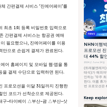
)가 자체 간편결제 서비스 ‘진에어페이’를
 최초 1회 등록 비밀번호 입력으로
news
기존 간편결제 서비스는 항공권 예매
정이 필요했으나, 진에어페이를 이용
NHN여행박
프로모션 진
입력만으로 손쉽게 결제가 완료된다.
대 44% 할
2024년 June 24일
에어 홈페이지 및 모바일 웹·앱을 통
(트래블앤레저)
 등을 결제 수단으로 입력하면 된다.
태석)가 해외여행
인하는 ‘우주 
한다. 여름 휴
인 프로모션을 이달 31일까지 진행한
번 프로모션은 6월
 할인 코드가 선착순으로 제공된다.
Keep explori
△대구~타이베이 △부산~괌 △부산~삿