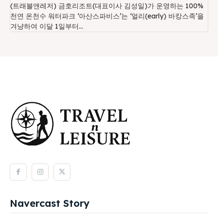
(트래블앤레저) 금호리조트(대표이사 김성일)가 운영하는 100%
천연 온천수 워터파크 ‘아산스파비스’는 ‘얼리(early) 바캉스족’을
겨냥하여 이달 1일부터...
Navercast Story