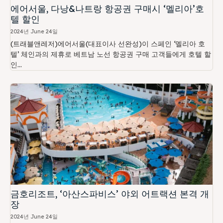
에어서울, 다낭&나트랑 항공권 구매시 ‘멜리아’호
텔 할인
2024년 June 24일
(트래블앤레저)에어서울(대표이사 선완성)이 스페인 ‘멜리아 호
텔’ 체인과의 제휴로 베트남 노선 항공권 구매 고객들에게 호텔 할
인...
금호리조트, ‘아산스파비스’ 야외 어트랙션 본격 개
장
2024년 June 24일