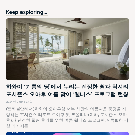
Keep exploring...
하와이 ‘기쁨의 땅’에서 누리는 진정한 쉼과 럭셔리
포시즌스 오아후 여름 맞이 ‘웰니스’ 프로그램 런칭
2024년 June 24일
(트래블앤레저)하와이 오아후섬 서부 해안의 아름다운 풍경을 자
랑하는 포시즌스 리조트 오아후 앳 코올리나(이하, 포시즌스 오아
후)가 진정한 힐링 휴가를 위한 여름 웰니스 프로그램과 특별한 객
실 패키지를...