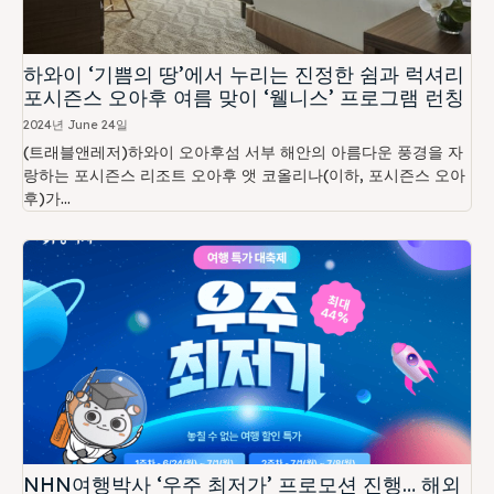
하와이 ‘기쁨의 땅’에서 누리는 진정한 쉼과 럭셔리
포시즌스 오아후 여름 맞이 ‘웰니스’ 프로그램 런칭
2024년 June 24일
(트래블앤레저)하와이 오아후섬 서부 해안의 아름다운 풍경을 자
랑하는 포시즌스 리조트 오아후 앳 코올리나(이하, 포시즌스 오아
후)가...
NHN여행박사 ‘우주 최저가’ 프로모션 진행… 해외