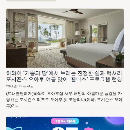
하와이 ‘기쁨의 땅’에서 누리는 진정한 쉼과 럭셔리
포시즌스 오아후 여름 맞이 ‘웰니스’ 프로그램 런칭
2024년 June 24일
(트래블앤레저)하와이 오아후섬 서부 해안의 아름다운 풍경을 자
랑하는 포시즌스 리조트 오아후 앳 코올리나(이하, 포시즌스 오아
후)가...