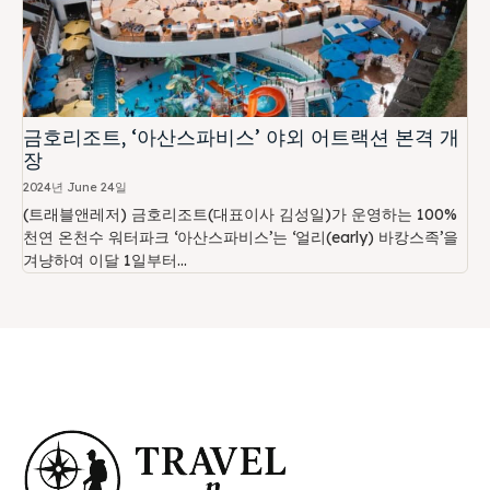
금호리조트, ‘아산스파비스’ 야외 어트랙션 본격 개
장
2024년 June 24일
(트래블앤레저) 금호리조트(대표이사 김성일)가 운영하는 100%
천연 온천수 워터파크 ‘아산스파비스’는 ‘얼리(early) 바캉스족’을
겨냥하여 이달 1일부터...