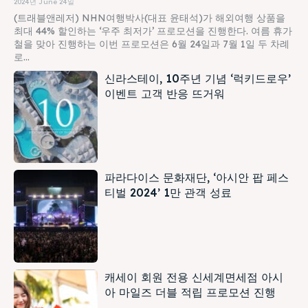
2024년 June 24일
(트래블앤레저) NHN여행박사(대표 윤태석)가 해외여행 상품을
최대 44% 할인하는 ‘우주 최저가’ 프로모션을 진행한다. 여름 휴가
철을 맞아 진행하는 이번 프로모션은 6월 24일과 7월 1일 두 차례
로...
신라스테이, 10주년 기념 ‘럭키드로우’
이벤트 고객 반응 뜨거워
파라다이스 문화재단, ‘아시안 팝 페스
티벌 2024’ 1만 관객 성료
캐세이 회원 전용 신세계면세점 아시
아 마일즈 더블 적립 프로모션 진행