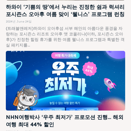
하와이 ‘기쁨의 땅’에서 누리는 진정한 쉼과 럭셔리
포시즌스 오아후 여름 맞이 ‘웰니스’ 프로그램 런칭
2024년 June 24일
(트래블앤레저)하와이 오아후섬 서부 해안의 아름다운 풍경을 자
랑하는 포시즌스 리조트 오아후 앳 코올리나(이하, 포시즌스 오아
후)가 진정한 힐링 휴가를 위한 여름 웰니스 프로그램과 특별한 객
실 패키지를...
NHN여행박사 ‘우주 최저가’ 프로모션 진행… 해외
여행 최대 44% 할인