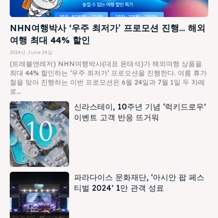
NHN여행박사 ‘우주 최저가’ 프로모션 진행… 해외
여행 최대 44% 할인
2024년 June 24일
(트래블앤레저) NHN여행박사(대표 윤태석)가 해외여행 상품을
최대 44% 할인하는 ‘우주 최저가’ 프로모션을 진행한다. 여름 휴가
철을 맞아 진행하는 이번 프로모션은 6월 24일과 7월 1일 두 차례
로...
신라스테이, 10주년 기념 ‘럭키드로우’
이벤트 고객 반응 뜨거워
파라다이스 문화재단, ‘아시안 팝 페스
티벌 2024’ 1만 관객 성료