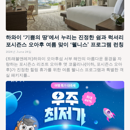
하와이 ‘기쁨의 땅’에서 누리는 진정한 쉼과 럭셔리
포시즌스 오아후 여름 맞이 ‘웰니스’ 프로그램 런칭
2024년 June 24일
(트래블앤레저)하와이 오아후섬 서부 해안의 아름다운 풍경을 자
랑하는 포시즌스 리조트 오아후 앳 코올리나(이하, 포시즌스 오아
후)가 진정한 힐링 휴가를 위한 여름 웰니스 프로그램과 특별한 객
실 패키지를...