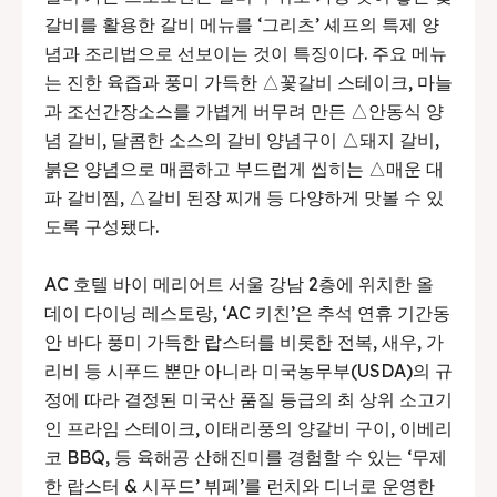
갈비를 활용한 갈비 메뉴를 ‘그리츠’ 셰프의 특제 양
념과 조리법으로 선보이는 것이 특징이다. 주요 메뉴
는 진한 육즙과 풍미 가득한 △꽃갈비 스테이크, 마늘
과 조선간장소스를 가볍게 버무려 만든 △안동식 양
념 갈비, 달콤한 소스의 갈비 양념구이 △돼지 갈비,
붉은 양념으로 매콤하고 부드럽게 씹히는 △매운 대
파 갈비찜, △갈비 된장 찌개 등 다양하게 맛볼 수 있
도록 구성됐다.
AC 호텔 바이 메리어트 서울 강남 2층에 위치한 올
데이 다이닝 레스토랑, ‘AC 키친’은 추석 연휴 기간동
안 바다 풍미 가득한 랍스터를 비롯한 전복, 새우, 가
리비 등 시푸드 뿐만 아니라 미국농무부(USDA)의 규
정에 따라 결정된 미국산 품질 등급의 최 상위 소고기
인 프라임 스테이크, 이태리풍의 양갈비 구이, 이베리
코 BBQ, 등 육해공 산해진미를 경험할 수 있는 ‘무제
한 랍스터 & 시푸드’ 뷔페’를 런치와 디너로 운영한