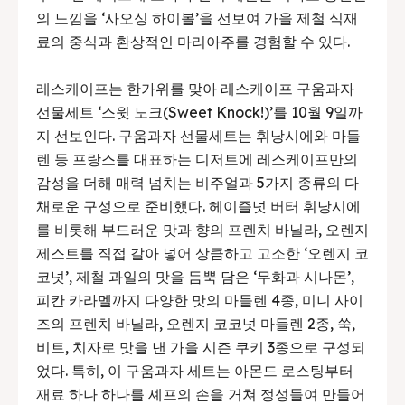
의 느낌을 ‘사오싱 하이볼’을 선보여 가을 제철 식재
료의 중식과 환상적인 마리아주를 경험할 수 있다.
레스케이프는 한가위를 맞아 레스케이프 구움과자
선물세트 ‘스윗 노크(Sweet Knock!)’를 10월 9일까
지 선보인다. 구움과자 선물세트는 휘낭시에와 마들
렌 등 프랑스를 대표하는 디저트에 레스케이프만의
감성을 더해 매력 넘치는 비주얼과 5가지 종류의 다
채로운 구성으로 준비했다. 헤이즐넛 버터 휘낭시에
를 비롯해 부드러운 맛과 향의 프렌치 바닐라, 오렌지
제스트를 직접 갈아 넣어 상큼하고 고소한 ‘오렌지 코
코넛’, 제철 과일의 맛을 듬뿍 담은 ‘무화과 시나몬’,
피칸 카라멜까지 다양한 맛의 마들렌 4종, 미니 사이
즈의 프렌치 바닐라, 오렌지 코코넛 마들렌 2종, 쑥,
비트, 치자로 맛을 낸 가을 시즌 쿠키 3종으로 구성되
었다. 특히, 이 구움과자 세트는 아몬드 로스팅부터
재료 하나 하나를 셰프의 손을 거쳐 정성들여 만들어