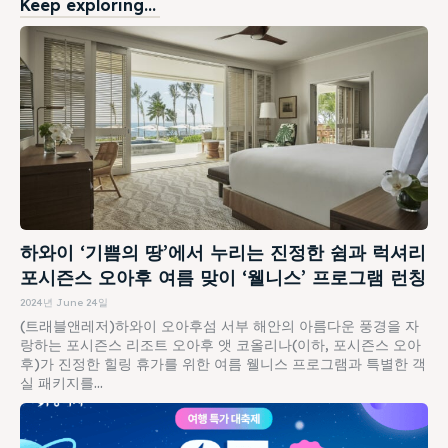
Keep exploring...
하와이 ‘기쁨의 땅’에서 누리는 진정한 쉼과 럭셔리
포시즌스 오아후 여름 맞이 ‘웰니스’ 프로그램 런칭
2024년 June 24일
(트래블앤레저)하와이 오아후섬 서부 해안의 아름다운 풍경을 자
랑하는 포시즌스 리조트 오아후 앳 코올리나(이하, 포시즌스 오아
후)가 진정한 힐링 휴가를 위한 여름 웰니스 프로그램과 특별한 객
실 패키지를...