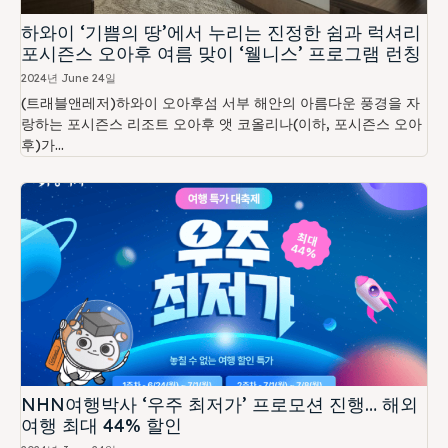
하와이 ‘기쁨의 땅’에서 누리는 진정한 쉼과 럭셔리
포시즌스 오아후 여름 맞이 ‘웰니스’ 프로그램 런칭
2024년 June 24일
(트래블앤레저)하와이 오아후섬 서부 해안의 아름다운 풍경을 자
랑하는 포시즌스 리조트 오아후 앳 코올리나(이하, 포시즌스 오아
후)가...
NHN여행박사 ‘우주 최저가’ 프로모션 진행… 해외
여행 최대 44% 할인