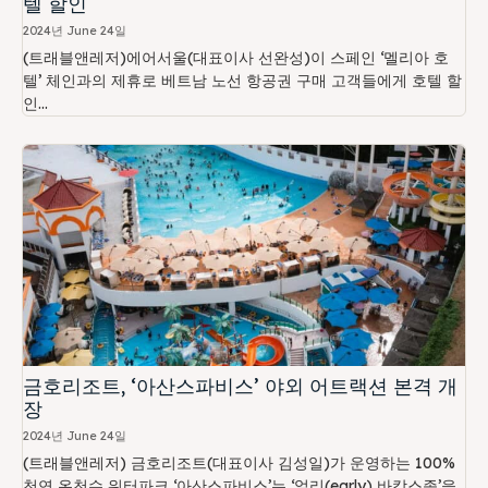
텔 할인
2024년 June 24일
(트래블앤레저)에어서울(대표이사 선완성)이 스페인 ‘멜리아 호
텔’ 체인과의 제휴로 베트남 노선 항공권 구매 고객들에게 호텔 할
인...
금호리조트, ‘아산스파비스’ 야외 어트랙션 본격 개
장
2024년 June 24일
(트래블앤레저) 금호리조트(대표이사 김성일)가 운영하는 100%
천연 온천수 워터파크 ‘아산스파비스’는 ‘얼리(early) 바캉스족’을