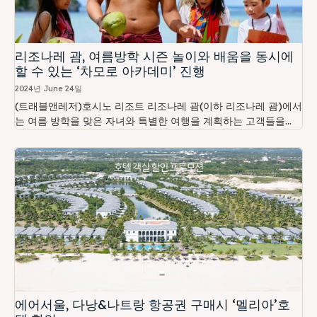
리조나레 괌, 여름방학 시즌 놀이와 배움을 동시에
할 수 있는 ‘차모로 아카데미’ 진행
2024년 June 24일
(트래블앤레저)호시노 리조트 리조나레 괌(이하 리조나레 괌)에서
는 여름 방학을 맞은 자녀와 특별한 여행을 계획하는 고객들을...
에어서울, 다낭&나트랑 항공권 구매시 ‘멜리아’호