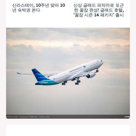
신라스테이, 10주년 맞아 10
신상 글래드 파자마로 포근
년 숙박권 쏜다
한 꿀잠 완성! 글래드 호텔,
‘꿀잠 시즌 14 패키지’ 출시