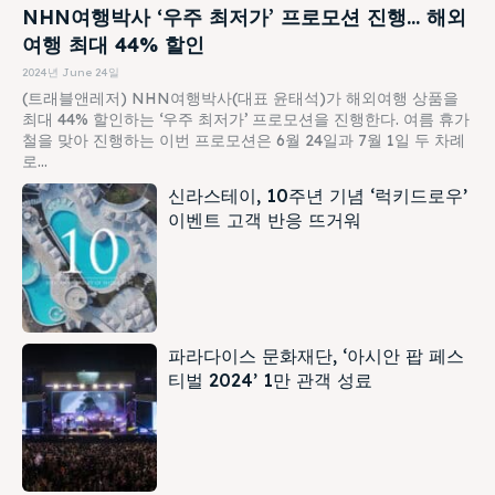
NHN여행박사 ‘우주 최저가’ 프로모션 진행… 해외
여행 최대 44% 할인
2024년 June 24일
(트래블앤레저) NHN여행박사(대표 윤태석)가 해외여행 상품을
최대 44% 할인하는 ‘우주 최저가’ 프로모션을 진행한다. 여름 휴가
철을 맞아 진행하는 이번 프로모션은 6월 24일과 7월 1일 두 차례
로...
신라스테이, 10주년 기념 ‘럭키드로우’
이벤트 고객 반응 뜨거워
파라다이스 문화재단, ‘아시안 팝 페스
티벌 2024’ 1만 관객 성료