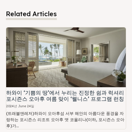
Related Articles
하와이 ‘기쁨의 땅’에서 누리는 진정한 쉼과 럭셔리
포시즌스 오아후 여름 맞이 ‘웰니스’ 프로그램 런칭
2024년 June 24일
(트래블앤레저)하와이 오아후섬 서부 해안의 아름다운 풍경을 자
랑하는 포시즌스 리조트 오아후 앳 코올리나(이하, 포시즌스 오아
후)가...