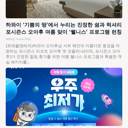
하와이 ‘기쁨의 땅’에서 누리는 진정한 쉼과 럭셔리
포시즌스 오아후 여름 맞이 ‘웰니스’ 프로그램 런칭
2024년 June 24일
(트래블앤레저)하와이 오아후섬 서부 해안의 아름다운 풍경을 자
랑하는 포시즌스 리조트 오아후 앳 코올리나(이하, 포시즌스 오아
후)가 진정한 힐링 휴가를 위한 여름 웰니스 프로그램과 특별한 객
실 패키지를...