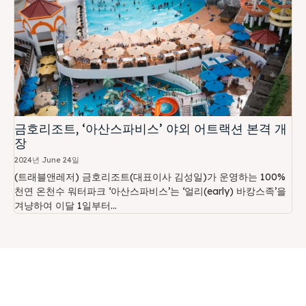
금호리조트, ‘아산스파비스’ 야외 어트랙션 본격 개
장
2024년 June 24일
(트래블앤레저) 금호리조트(대표이사 김성일)가 운영하는 100%
천연 온천수 워터파크 ‘아산스파비스’는 ‘얼리(early) 바캉스족’을
겨냥하여 이달 1일부터...