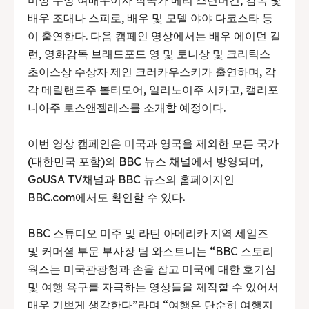
미상 수상 여배우이자 작곡가 메리 스틴버건, 감독 및
배우 조대나 스피로, 배우 및 모델 야야 다코스타 등
이 출연한다. 다음 캠페인 영상에서는 배우 에이던 길
런, 영화감독 브래드포드 영 및 토니상 및 크리틱스
초이스상 수상자 제인 크러카우스키가 출연하며, 각
각 메릴랜드주 볼티모어, 일리노이주 시카고, 캘리포
니아주 로스앤젤레스를 소개할 예정이다.
이번 영상 캠페인은 미국과 영국을 제외한 모든 국가
(대한민국 포함)의 BBC 뉴스 채널에서 방영되며,
GoUSA TV채널과 BBC 뉴스의 홈페이지인
BBC.com에서도 확인할 수 있다.
BBC 스튜디오 미주 및 라틴 아메리카 지역 세일즈
및 커머셜 부문 부사장 팀 와스트니는 “BBC 스토리
웍스는 미국관광청과 손을 잡고 미국에 대한 호기심
및 여행 욕구를 자극하는 영상들을 제작할 수 있어서
매우 기쁘게 생각한다”라며 “여행은 단순히 여행지