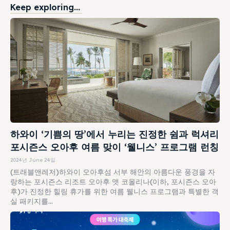
Keep exploring...
하와이 ‘기쁨의 땅’에서 누리는 진정한 쉼과 럭셔리
포시즌스 오아후 여름 맞이 ‘웰니스’ 프로그램 런칭
2024년 June 24일
(트래블앤레저)하와이 오아후섬 서부 해안의 아름다운 풍경을 자
랑하는 포시즌스 리조트 오아후 앳 코올리나(이하, 포시즌스 오아
후)가 진정한 힐링 휴가를 위한 여름 웰니스 프로그램과 특별한 객
실 패키지를...