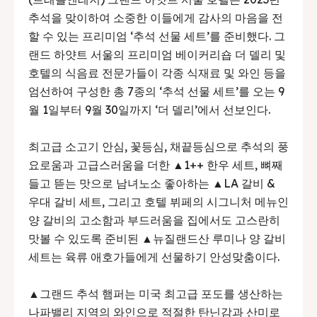
추석을 맞이하여 소중한 이들에게 감사의 마음을 전
할 수 있는 프리미엄 ‘추석 선물 세트’를 준비했다. 그
랜드 하얏트 서울의 프리미엄 베이커리숍 더 델리 및
호텔의 식음료 전문가들이 각종 식재료 및 와인 등을
엄선하여 구성한 총 7종의 ‘추석 선물 세트’를 오는 9
월 1일부터 9월 30일까지 ‘더 델리’에서 선보인다.
최고급 소고기 안심, 꽃등심, 채끝등심으로 추석의 풍
요로움과 고급스러움을 더한 ▲1++ 한우 세트, 뼈째
들고 뜯는 맛으로 남녀노소 좋아하는 ▲LA 갈비 &
우대 갈비 세트, 그리고 호텔 뷔페의 시그니처 메뉴인
양 갈비의 고소함과 부드러움을 집에서도 고스란히
맛볼 수 있도록 준비된 ▲뉴질랜드산 루미나 양 갈비
세트는 육류 애호가들에게 선물하기 안성맞춤이다.
▲그랜드 추석 햄퍼는 미국 최고급 포도를 생산하는
나파밸리 지역의 와인으로 적절한 탄닌감과 산미로