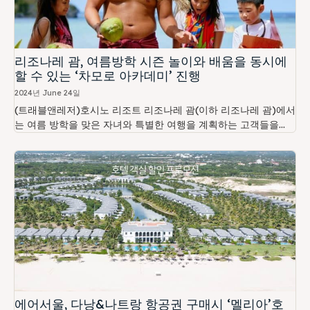
리조나레 괌, 여름방학 시즌 놀이와 배움을 동시에
할 수 있는 ‘차모로 아카데미’ 진행
2024년 June 24일
(트래블앤레저)호시노 리조트 리조나레 괌(이하 리조나레 괌)에서
는 여름 방학을 맞은 자녀와 특별한 여행을 계획하는 고객들을...
에어서울, 다낭&나트랑 항공권 구매시 ‘멜리아’호