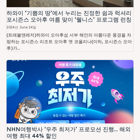
하와이 ‘기쁨의 땅’에서 누리는 진정한 쉼과 럭셔리
포시즌스 오아후 여름 맞이 ‘웰니스’ 프로그램 런칭
2024년 June 24일
(트래블앤레저)하와이 오아후섬 서부 해안의 아름다운 풍경을 자
랑하는 포시즌스 리조트 오아후 앳 코올리나(이하, 포시즌스 오아
후)가...
NHN여행박사 ‘우주 최저가’ 프로모션 진행… 해외
여행 최대 44% 할인