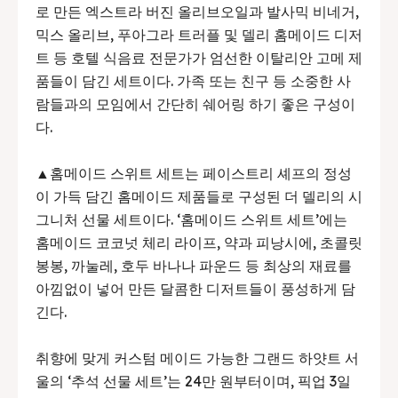
로 만든 엑스트라 버진 올리브오일과 발사믹 비네거,
믹스 올리브, 푸아그라 트러플 및 델리 홈메이드 디저
트 등 호텔 식음료 전문가가 엄선한 이탈리안 고메 제
품들이 담긴 세트이다. 가족 또는 친구 등 소중한 사
람들과의 모임에서 간단히 쉐어링 하기 좋은 구성이
다.
▲홈메이드 스위트 세트는 페이스트리 셰프의 정성
이 가득 담긴 홈메이드 제품들로 구성된 더 델리의 시
그니처 선물 세트이다. ‘홈메이드 스위트 세트’에는
홈메이드 코코넛 체리 라이프, 약과 피낭시에, 초콜릿
봉봉, 까눌레, 호두 바나나 파운드 등 최상의 재료를
아낌없이 넣어 만든 달콤한 디저트들이 풍성하게 담
긴다.
취향에 맞게 커스텀 메이드 가능한 그랜드 하얏트 서
울의 ‘추석 선물 세트’는 24만 원부터이며, 픽업 3일