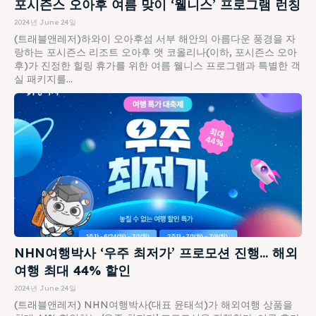
포시즌스 오아후 여름 맞이 ‘웰니스’ 프로그램 런칭
2024년 June 24일
(트래블앤레저)하와이 오아후섬 서부 해안의 아름다운 풍경을 자
랑하는 포시즌스 리조트 오아후 앳 코올리나(이하, 포시즌스 오아
후)가 진정한 힐링 휴가를 위한 여름 웰니스 프로그램과 특별한 객
실 패키지를...
NHN여행박사 ‘우주 최저가’ 프로모션 진행… 해외
여행 최대 44% 할인
2024년 June 24일
(트래블앤레저) NHN여행박사(대표 윤태석)가 해외여행 상품을