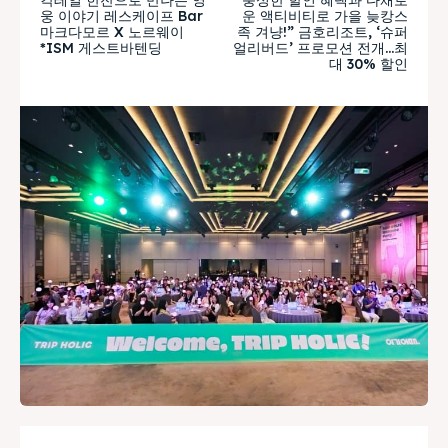
웅 이야기 레스케이프 Bar
운 액티비티로 가을 늦캉스
마크다모르 X 노르웨이
족 겨냥!” 금호리조트, ‘슈퍼
*ISM 게스트바텐딩
얼리버드’ 프로모션 전개…최
대 30% 할인