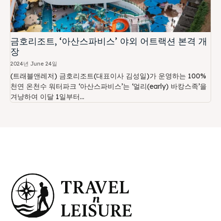
금호리조트, ‘아산스파비스’ 야외 어트랙션 본격 개
장
2024년 June 24일
(트래블앤레저) 금호리조트(대표이사 김성일)가 운영하는 100%
천연 온천수 워터파크 ‘아산스파비스’는 ‘얼리(early) 바캉스족’을
겨냥하여 이달 1일부터...