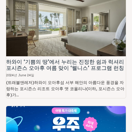
하와이 ‘기쁨의 땅’에서 누리는 진정한 쉼과 럭셔리
포시즌스 오아후 여름 맞이 ‘웰니스’ 프로그램 런칭
2024년 June 24일
(트래블앤레저)하와이 오아후섬 서부 해안의 아름다운 풍경을 자
랑하는 포시즌스 리조트 오아후 앳 코올리나(이하, 포시즌스 오아
후)가...