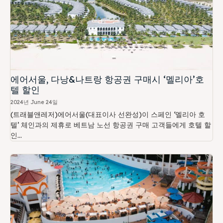
에어서울, 다낭&나트랑 항공권 구매시 ‘멜리아’호
텔 할인
2024년 June 24일
(트래블앤레저)에어서울(대표이사 선완성)이 스페인 ‘멜리아 호
텔’ 체인과의 제휴로 베트남 노선 항공권 구매 고객들에게 호텔 할
인...