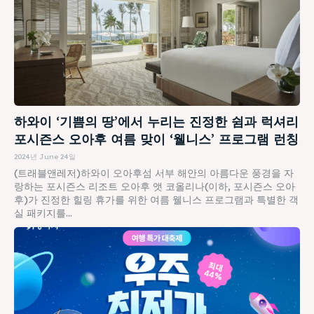
하와이 ‘기쁨의 땅’에서 누리는 진정한 쉼과 럭셔리
포시즌스 오아후 여름 맞이 ‘웰니스’ 프로그램 런칭
2024년 June 24일
(트래블앤레저)하와이 오아후섬 서부 해안의 아름다운 풍경을 자
랑하는 포시즌스 리조트 오아후 앳 코올리나(이하, 포시즌스 오아
후)가 진정한 힐링 휴가를 위한 여름 웰니스 프로그램과 특별한 객
실 패키지를...