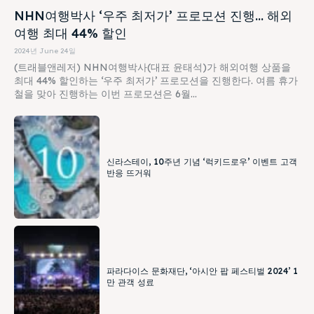
NHN여행박사 ‘우주 최저가’ 프로모션 진행… 해외
여행 최대 44% 할인
2024년 June 24일
(트래블앤레저) NHN여행박사(대표 윤태석)가 해외여행 상품을
최대 44% 할인하는 ‘우주 최저가’ 프로모션을 진행한다. 여름 휴가
철을 맞아 진행하는 이번 프로모션은 6월...
신라스테이, 10주년 기념 ‘럭키드로우’ 이벤트 고객
반응 뜨거워
파라다이스 문화재단, ‘아시안 팝 페스티벌 2024’ 1
만 관객 성료