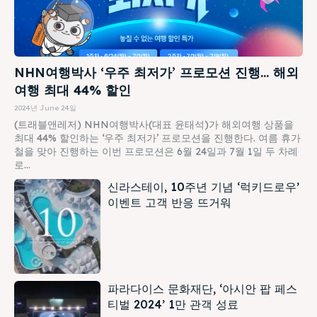
NHN여행박사 ‘우주 최저가’ 프로모션 진행… 해외
여행 최대 44% 할인
2024년 June 24일
(트래블앤레저) NHN여행박사(대표 윤태석)가 해외여행 상품을
최대 44% 할인하는 ‘우주 최저가’ 프로모션을 진행한다. 여름 휴가
철을 맞아 진행하는 이번 프로모션은 6월 24일과 7월 1일 두 차례
로...
신라스테이, 10주년 기념 ‘럭키드로우’
이벤트 고객 반응 뜨거워
파라다이스 문화재단, ‘아시안 팝 페스
티벌 2024’ 1만 관객 성료