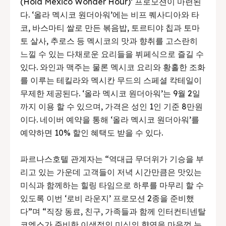
(Hola Mexico Wonder Hour)’ 프로모션이 마련된
다. ‘올라 멕시코 원더아워’에는 비프 퀘사디아와 타
코, 바스마티 쌀로 만든 볶음밥, 토르티야 칩과 토마
토 살사, 추로스 등 멕시코의 맛과 향취를 고스란히
느낄 수 있는 다채로운 요리들을 뷔페식으로 즐길 수
있다. 와인과 맥주는 물론 멕시코 요리와 황홀한 조화
를 이루는 테킬라와 멕시칸 무드의 스페셜 칵테일이
무제한 제공된다. ‘올라 멕시코 원더아워’는 9월 2일
까지 이용 할 수 있으며, 가격은 성인 1인 기준 8만원
이다. 네이버 예약을 통해 ‘올라 멕시코 원더아워’를
예약하면 10% 할인 혜택도 받을 수 있다.
파르나스호텔 관계자는 “역대급 무더위가 기승을 부
리고 있는 가운데 고객들이 저녁 시간만큼은 맛있는
미식과 함께하는 힐링 타임으로 하루를 마무리 할 수
있도록 이번 ‘로비 라운지’ 프로모션 2종을 준비했
다”며 “직장 동료, 친구, 가족들과 함께 인터컨티넨탈
코엑스가 준비한 이색적인 미식의 향연을 마음껏 누