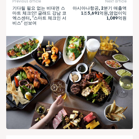
Previous article
Next article
기다릴 필요 없는 비대면 스
아시아나항공, 2분기 매출액
마트 체크인! 글래드 강남 코
1조5,691억원,영업이익
엑스센터, ‘스마트 체크인 서
1,089억원
비스’ 선보여