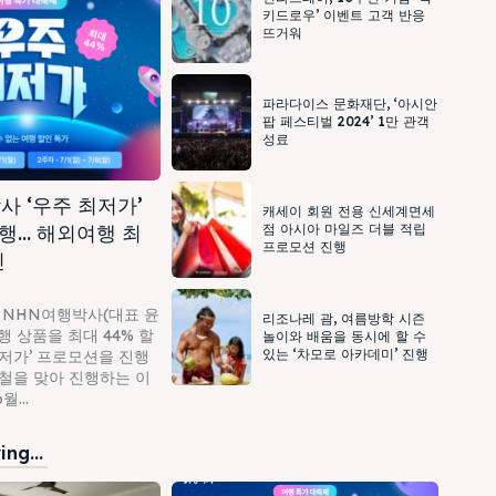
키드로우’ 이벤트 고객 반응
뜨거워
파라다이스 문화재단, ‘아시안
팝 페스티벌 2024’ 1만 관객
성료
사 ‘우주 최저가’
캐세이 회원 전용 신세계면세
행… 해외여행 최
점 아시아 마일즈 더블 적립
프로모션 진행
인
 NHN여행박사(대표 윤
리조나레 괌, 여름방학 시즌
 상품을 최대 44% 할
놀이와 배움을 동시에 할 수
있는 ‘차모로 아카데미’ 진행
최저가’ 프로모션을 진행
가철을 맞아 진행하는 이
...
ng...