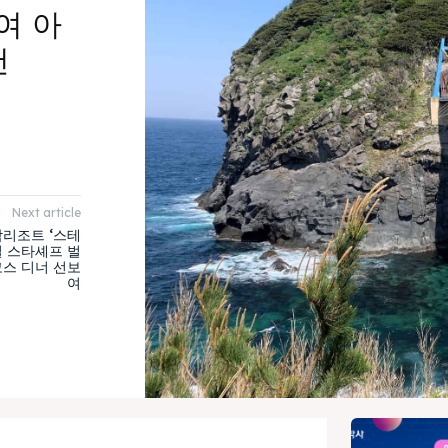
여 아
천
Next article
리조트 ‘스테
벌 스타셰프 벌
코스 디너 선보
여