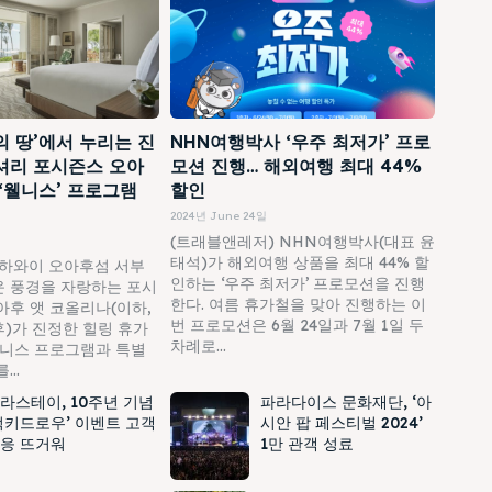
의 땅’에서 누리는 진
NHN여행박사 ‘우주 최저가’ 프로
셔리 포시즌스 오아
모션 진행… 해외여행 최대 44%
 ‘웰니스’ 프로그램
할인
2024년 June 24일
(트래블앤레저) NHN여행박사(대표 윤
태석)가 해외여행 상품을 최대 44% 할
하와이 오아후섬 서부
인하는 ‘우주 최저가’ 프로모션을 진행
 풍경을 자랑하는 포시
한다. 여름 휴가철을 맞아 진행하는 이
아후 앳 코올리나(이하,
번 프로모션은 6월 24일과 7월 1일 두
)가 진정한 힐링 휴가
차례로...
웰니스 프로그램과 특별
..
라스테이, 10주년 기념
파라다이스 문화재단, ‘아
럭키드로우’ 이벤트 고객
시안 팝 페스티벌 2024’
응 뜨거워
1만 관객 성료