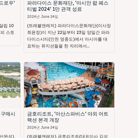
드로우’
파라다이스 문화재단, ‘아시안 팝 페스
티벌 2024’ 1만 관객 성료
2024년 June 24일
립 10
(트래블앤레저) 파라다이스문화재단(이사장
해피 스토
최윤정)이 지난 22일부터 23일 양일간 파라
다이스시티(인천 영종도)에서 아시아를 대
표하는 뮤지션들을 한 자리에서...
 구매시
금호리조트, ‘아산스파비스’ 야외 어트
랙션 본격 개장
2024년 June 24일
선완성)
(트래블앤레저) 금호리조트(대표이사 김성