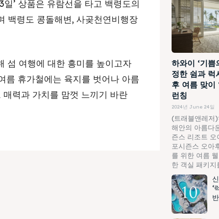
 3일’ 상품은 유람선을 타고 백령도의
며 백령도 콩돌해변, 사곶천연비행장
해 섬 여행에 대한 흥미를 높이고자
하와이 ‘기쁨
정한 쉼과 럭
올여름 휴가철에는 육지를 벗어나 아름
후 여름 맞이
그 매력과 가치를 맘껏 느끼기 바란
런칭
2024년 June 24일
(트래블앤레저)
해안의 아름다운
즌스 리조트 오
포시즌스 오아후
를 위한 여름 
한 객실 패키지를.
신
‘
반