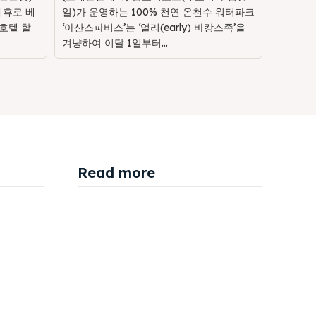
제휴로 베
일)가 운영하는 100% 천연 온천수 워터파크
호텔 할
‘아산스파비스’는 ‘얼리(early) 바캉스족’을
겨냥하여 이달 1일부터...
Read more