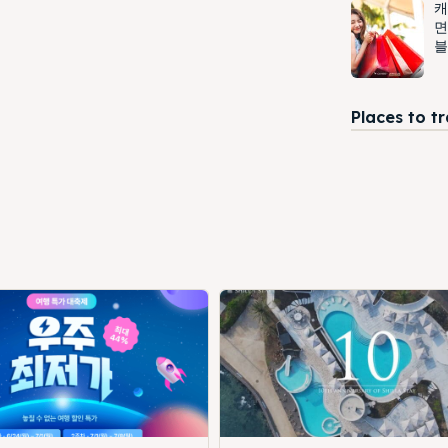
캐
면
블
Places to t