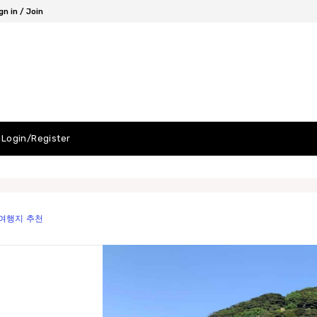
gn in / Join
Login/Register
 여행지 추천