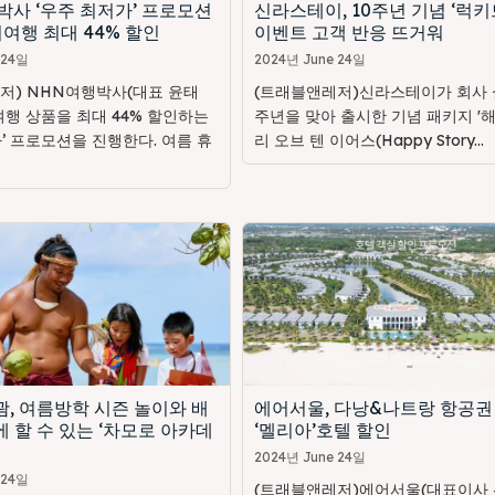
박사 ‘우주 최저가’ 프로모션
신라스테이, 10주년 기념 ‘럭키
여행 최대 44% 할인
이벤트 고객 반응 뜨거워
 24일
2024년 June 24일
저) NHN여행박사(대표 윤태
(트래블앤레저)신라스테이가 회사 설
여행 상품을 최대 44% 할인하는
주년을 맞아 출시한 기념 패키지 '
’ 프로모션을 진행한다. 여름 휴
리 오브 텐 이어스(Happy Story...
, 여름방학 시즌 놀이와 배
에어서울, 다낭&나트랑 항공권
 할 수 있는 ‘차모로 아카데
‘멜리아’호텔 할인
2024년 June 24일
 24일
(트래블앤레저)에어서울(대표이사 