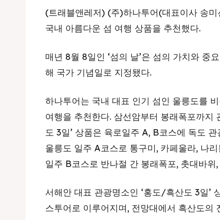
(트래블앤레저) (주)하나투어(대표이사 송미선
국내 아름다운 섬 여행 상품을 추천했다.
매년 8월 8일인 ‘섬의 날’은 섬의 가치와 
해 국가 기념일로 지정됐다.
하나투어는 국내 대표 인기 섬인 울릉도를 비
여행을 추천한다. 삼선암부터 봉래폭포까지 관
도 3일’ 상품은 육로일주 A, B코스에 독도 
울릉도 일주 A코스로 통구미, 카페울라, 나리
일주 B코스로 반나절 간 봉래폭포, 촛대바위,
서해안 대표 관광명소인 ‘홍도/흑산도 3일’ 
스투어로 이루어지며, 전망대에서 흑산도의 