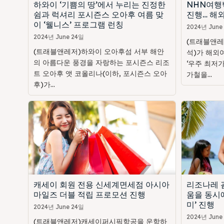
하와이 ‘기쁨의 땅’에서 누리는 진정한
NHN여행
쉼과 럭셔리 포시즌스 오아후 여름 맞
진행… 해외
이 ‘웰니스’ 프로그램 런칭
2024년 June
2024년 June 24일
(트래블앤레
(트래블앤레저)하와이 오아후섬 서부 해안
석)가 해외
의 아름다운 풍경을 자랑하는 포시즌스 리조
‘우주 최저가
트 오아후 앳 코올리나(이하, 포시즌스 오아
가철을...
후)가...
캐세이 회원 전용 신세계면세점 아시아
리조나레 괌
마일즈 더블 적립 프로모션 진행
움을 동시에
미’ 진행
2024년 June 24일
2024년 June
(트래블앤레저)캐세이퍼시픽항공을 운항하