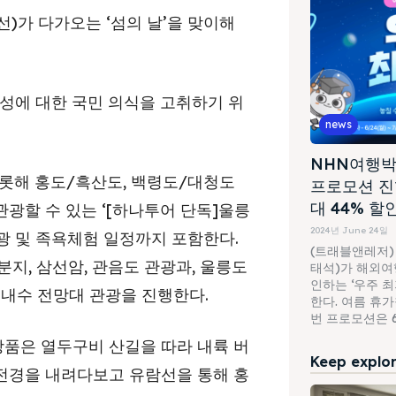
)가 다가오는 ‘섬의 날’을 맞이해
중요성에 대한 국민 의식을 고취하기 위
news
NHN여행박
롯해 홍도/흑산도, 백령도/대청도
프로모션 진
대 44% 할
광할 수 있는 ‘[하나투어 단독]울릉
2024년 June 24일
관광 및 족욕체험 일정까지 포함한다.
(트래블앤레저)
분지, 삼선암, 관음도 관광과, 울릉도
태석)가 해외여행
인하는 ‘우주 
 내수 전망대 관광을 진행한다.
한다. 여름 휴
번 프로모션은 6월
상품은 열두구비 산길을 따라 내륙 버
Keep explori
전경을 내려다보고 유람선을 통해 홍