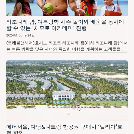
리조나레 괌, 여름방학 시즌 놀이와 배움을 동시에
할 수 있는 ‘차모로 아카데미’ 진행
2024년 June 24일
(트래블앤레저)호시노 리조트 리조나레 괌(이하 리조나레 괌)에서
는 여름 방학을 맞은 자녀와 특별한 여행을 계획하는 고객들을...
에어서울, 다낭&나트랑 항공권 구매시 ‘멜리아’호
텔 할인