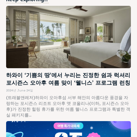
하와이 ‘기쁨의 땅’에서 누리는 진정한 쉼과 럭셔리
포시즌스 오아후 여름 맞이 ‘웰니스’ 프로그램 런칭
2024년 June 24일
(트래블앤레저)하와이 오아후섬 서부 해안의 아름다운 풍경을 자
랑하는 포시즌스 리조트 오아후 앳 코올리나(이하, 포시즌스 오아
후)가 진정한 힐링 휴가를 위한 여름 웰니스 프로그램과 특별한 객
실 패키지를...