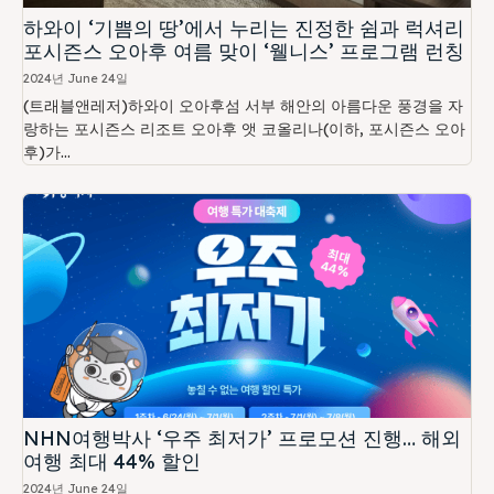
하와이 ‘기쁨의 땅’에서 누리는 진정한 쉼과 럭셔리
포시즌스 오아후 여름 맞이 ‘웰니스’ 프로그램 런칭
2024년 June 24일
(트래블앤레저)하와이 오아후섬 서부 해안의 아름다운 풍경을 자
랑하는 포시즌스 리조트 오아후 앳 코올리나(이하, 포시즌스 오아
후)가...
NHN여행박사 ‘우주 최저가’ 프로모션 진행… 해외
여행 최대 44% 할인
2024년 June 24일