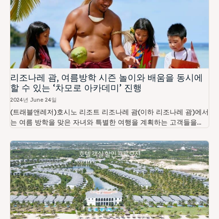
리조나레 괌, 여름방학 시즌 놀이와 배움을 동시에
할 수 있는 ‘차모로 아카데미’ 진행
2024년 June 24일
(트래블앤레저)호시노 리조트 리조나레 괌(이하 리조나레 괌)에서
는 여름 방학을 맞은 자녀와 특별한 여행을 계획하는 고객들을...