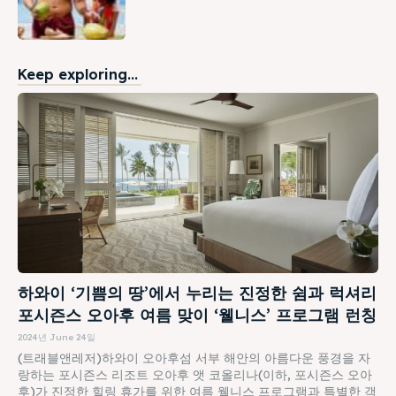
Keep exploring...
하와이 ‘기쁨의 땅’에서 누리는 진정한 쉼과 럭셔리
포시즌스 오아후 여름 맞이 ‘웰니스’ 프로그램 런칭
2024년 June 24일
(트래블앤레저)하와이 오아후섬 서부 해안의 아름다운 풍경을 자
랑하는 포시즌스 리조트 오아후 앳 코올리나(이하, 포시즌스 오아
후)가 진정한 힐링 휴가를 위한 여름 웰니스 프로그램과 특별한 객