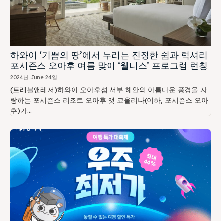
하와이 ‘기쁨의 땅’에서 누리는 진정한 쉼과 럭셔리
포시즌스 오아후 여름 맞이 ‘웰니스’ 프로그램 런칭
2024년 June 24일
(트래블앤레저)하와이 오아후섬 서부 해안의 아름다운 풍경을 자
랑하는 포시즌스 리조트 오아후 앳 코올리나(이하, 포시즌스 오아
후)가...