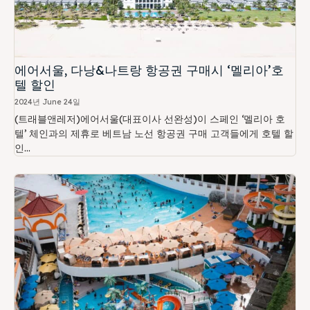
에어서울, 다낭&나트랑 항공권 구매시 ‘멜리아’호
텔 할인
2024년 June 24일
(트래블앤레저)에어서울(대표이사 선완성)이 스페인 ‘멜리아 호
텔’ 체인과의 제휴로 베트남 노선 항공권 구매 고객들에게 호텔 할
인...