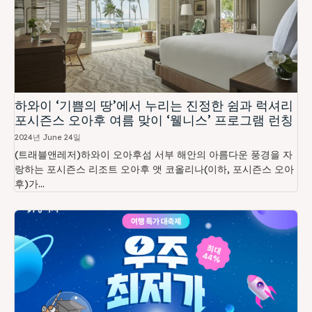
하와이 ‘기쁨의 땅’에서 누리는 진정한 쉼과 럭셔리
포시즌스 오아후 여름 맞이 ‘웰니스’ 프로그램 런칭
2024년 June 24일
(트래블앤레저)하와이 오아후섬 서부 해안의 아름다운 풍경을 자
랑하는 포시즌스 리조트 오아후 앳 코올리나(이하, 포시즌스 오아
후)가...